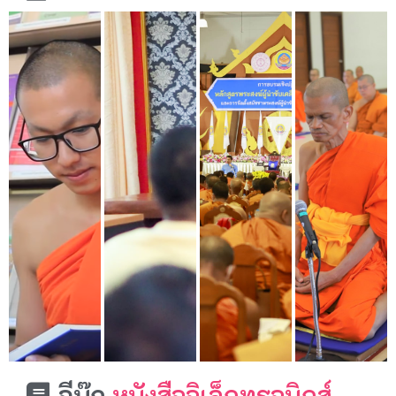
อีบุ๊ก
หนังสืออิเล็กทรอนิกส์