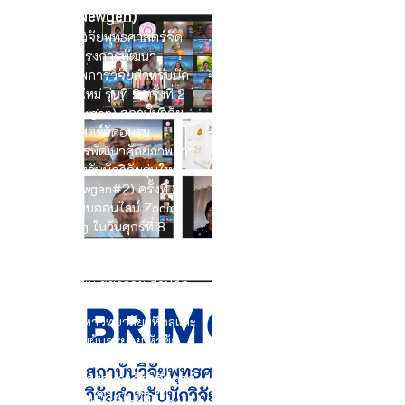
(BRI-Newgen)
สถาบันวิจัยพุทธศาสตร์จัด
อบรมโครงการพัฒนา
ศักยภาพการวิจัยสำหรับนัก
วิจัยรุ่นใหม่ รุ่นที่ 2 ครั้งที่ 2
(BRI Newgen) สถาบันวิจัย
พุทธศาสตร์จัดอบรม
โครงการพัฒนาศักยภาพการ
วิจัยสำหรับนักวิจัยรุ่นใหม่
(BRI Newgen#2) ครั้งที่ 2
ผ่านระบบออนไลน์ Zoom
Meeting ในวันศุกร์ที่ 8
มีนาคม 2567 เวลา 09.00 น.
– 11.00 น. โดยมีผู้ทรงคุณวุฒิ
คือ รศ.นพ.ชัชวาลย์ ศิลปกิจ
ผู้อำนวยการศูนย์จิตตปัญญา
ศึกษา มหาวิทยาลัยมหิดลและ
คณะ เป็นผู้บรรยาย หัวข้อ
มโนทัศน์การวิจัยทาง
พระพุทธศาสนา เกี่ยวกับการ
พัฒนางานวิจัยในมิติด้าน