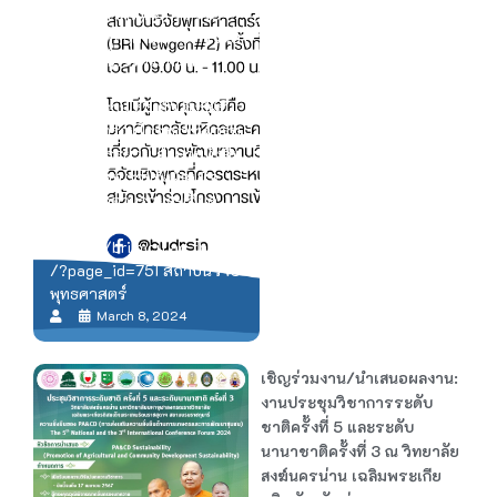
ประเด็นสำคัญต่อการวิจัย
ทางพระพุทธศาสนา การวิจัย
เชิงพุทธที่ควรตระหนักถึง
คุณค่าความหมายของสิ่งที่ทำ
วิจัยเป็นฐาน เป็นต้น ซึ่งมีผู้ที่
สมัครเข้าร่วมโครงการเข้ารับ
ฟังการบรรยาย จำนวนทั้งสิ้น
82 รูป/คน รวมทั้งผู้สนใจ
ทั่วไป ติดตามรายละเอียด
โครงการได้ที่
https://bri.mcu.ac.th/rsp
/?page_id=751 สถาบันวิจัย
พุทธศาสตร์
March 8, 2024
เชิญร่วมงาน/นำเสนอผลงาน:
งานประชุมวิชาการระดับ
ชาติครั้งที่ 5 และระดับ
นานาชาติครั้งที่ 3 ณ วิทยาลัย
สงฆ์นครน่าน เฉลิมพระเกีย