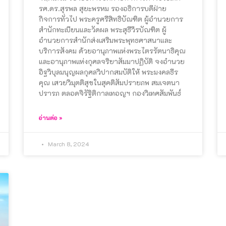
รศ.ดร.สุรพล สุยะพรหม รองอธิการบดีฝ่าย
กิจการทั่วไป พระครูศรีสิทธิบัณฑิต ผู้อำนวยการ
สำนักทะเบียนและวัดผล พระสุธีวีรบัณฑิต ผู้
อำนวยการสำนักส่งเสริมพระพุทธศาสนาและ
บริการสังคม ด้วยอานุภาพแห่งพระไตรรัตนาธิคุณ
และอานุภาพแห่งกุศลจริยาสัมมาปฏิบัติ จงอำนวย
อิฐวิบุลมนุญผลกุศลวิปากสมบัติให้ พระมงคลธีร
คุณ เสวยวิมุตติสุขในสุคติสัมปรายภพ สมเจตนา
ปรารภ ตลอดจิรัฐิติกาลเทอญฯ กองวิเทศสัมพันธ์
อ่านต่อ »
March 8, 2024