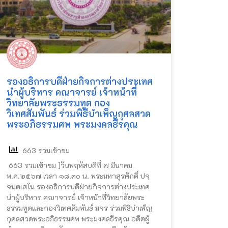
รองอธิการบดีฝ่ายกิจการต่างประเทศ
นำผู้บริหาร คณาจารย์ เจ้าหน้าที่
วิทยาลัยพระธรรมทูต กอง
วิเทศสัมพันธ์ ร่วมพิธีบำเพ็ญกุศลสวด
พระอภิธรรมศพ พระมงคลธีรคุณ
663 รวมเข้าชม
663 รวมเข้าชม ]วันพฤหัสบดีที่ ๗ มีนาคม
พ.ศ.๒๕๖๗ เวลา ๑๘.๓๐ น. พระมหาสุรศักดิ์ ปจฺ
จนฺตเสโน รองอธิการบดีฝ่ายกิจการต่างประเทศ
นำผู้บริหาร คณาจารย์ เจ้าหน้าที่วิทยาลัยพระ
ธรรมทูตและกองวิเทศสัมพันธ์ มจร ร่วมพิธีบำเพ็ญ
กุศลสวดพระอภิธรรมศพ พระมงคลธีรคุณ อดีตผู้