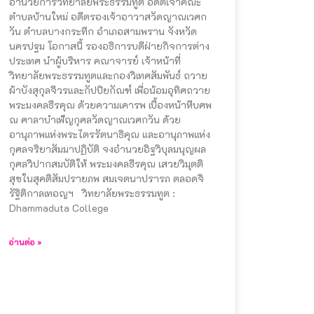
อำนวยการวิทยาลัยพระธรรมทูต อดีตเจ้าคณะ
ตำบลบ้านใหม่ อดีตรองเจ้าอาวาสวัดญาณเวศก
วัน ตำบลบางกระทึก อำเภอสามพราน จังหวัด
นครปฐม โอกาสนี้ รองอธิการบดีฝ่ายกิจการต่าง
ประเทศ นำผู้บริหาร คณาจารย์ เจ้าหน้าที่
วิทยาลัยพระธรรมทูตและกองวิเทศสัมพันธ์ ถวาย
ผ้าบังสุกุลจีวรและกัปปิยกัณฑ์ เพื่อน้อมอุทิศถวาย
พระมงคลธีรคุณ ด้วยความเคารพ เบื้องหน้าหีบศพ
ณ ศาลาบำเพ็ญกุศลวัดญาณเวศกวัน ด้วย
อานุภาพแห่งพระไตรรัตนาธิคุณ และอานุภาพแห่ง
กุศลจริยาสัมมาปฏิบัติ จงอำนวยอิฐวิบุลมนุญผล
กุศลวิปากสมบัติให้ พระมงคลธีรคุณ เสวยวิมุตติ
สุขในสุคติสัมปรายภพ สมเจตนาปรารภ ตลอดจิ
รัฐิติกาลเทอญฯ วิทยาลัยพระธรรมทูต :
Dhammaduta College
อ่านต่อ »