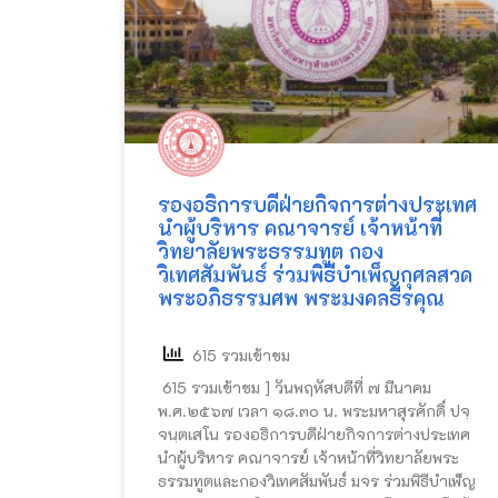
รองอธิการบดีฝ่ายกิจการต่างประเทศ
นำผู้บริหาร คณาจารย์ เจ้าหน้าที่
วิทยาลัยพระธรรมทูต กอง
วิเทศสัมพันธ์ ร่วมพิธีบำเพ็ญกุศลสวด
พระอภิธรรมศพ พระมงคลธีรคุณ
615 รวมเข้าชม
615 รวมเข้าชม ] วันพฤหัสบดีที่ ๗ มีนาคม
พ.ศ.๒๕๖๗ เวลา ๑๘.๓๐ น. พระมหาสุรศักดิ์ ปจฺ
จนฺตเสโน รองอธิการบดีฝ่ายกิจการต่างประเทศ
นำผู้บริหาร คณาจารย์ เจ้าหน้าที่วิทยาลัยพระ
ธรรมทูตและกองวิเทศสัมพันธ์ มจร ร่วมพิธีบำเพ็ญ