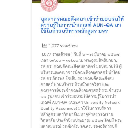
บุคลากรคณะสังคมฯ เข้าร่วมอบรมให้
ความรู้ในการนำเกณฑ์ AUN-QA มา
ใช้ในการบริหารหลักสูตร มจร
1,077 รวมเข้าชม
1,077 รวมเข้าชม ] วันที่​ ๖ – ๗ มีนาคม​ ๒๕​๖​๗​
เวลา​ ๐๙.๐๐ – ๑๗.๐๐ น.​ พระ​อุดม​สิทธิ​นายก,
รศ.ดร.​ คณบดี​คณะ​สังคม​ศาสตร์​ มอบหมายให้​ ผู้
บริหารและคณาจารย์คณะสังคมศาสตร์ นำโดย
รศ.ดร.ภัทรพล ใจเย็น รองคณบดี​คณะสังคม​
ศาสตร์​ ฝ่ายบริหาร หัวหน้าภาควิชา และ
คณาจารย์ประจำคณะสังคมศาสตร์ รวมจำนวน
๑๑ รูป/คน เข้าร่วมอบรมให้ความรู้ในการนำ
เกณฑ์ AUN-QA (ASEAN University Network
Quality Assurance) มาใช้ในการบริหาร
หลักสูตร มหาวิทยาลัยมหาจุฬาลงกรณราช
วิทยาลัย ประจำปีงบประมาณ ๒๕๖๗ โดยมี พระ
มหาสมบูรณ์ วุฑฺฒิกโร, รศ.ดร. รองอธิการบดี