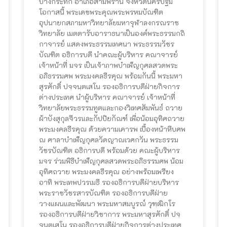
บางกระทึก อำเภอสามพราน จังหวัดนครปฐม
โอกาสนี้ พระเดชพระคุณพระพรหมบัณฑิต
อุปนายกสภามหาวิทยาลัยมหาจุฬาลงกรณราช
วิทยาลัย เมตตารับอาราธนาเป็นองค์พระธรรมกถิ
กาจารย์ แสดงพระธรรมเทศนา พระธรรมวัชร
บัณฑิต อธิการบดี นำคณะผู้บริหาร คณาจารย์
เจ้าหน้าที่ มจร เป็นเจ้าภาพบำเพ็ญกุศลสวดพระ
อภิธรรมศพ พระมงคลธีรคุณ พร้อมกันนี้ พระมหา
สุรศักดิ์ ปจฺจนฺตเสโน รองอธิการบดีฝ่ายกิจการ
ต่างประเทศ นำผู้บริหาร คณาจารย์ เจ้าหน้าที่
วิทยาลัยพระธรรมทูตและกองวิเทศสัมพันธ์ ถวาย
ผ้าบังสุกุลจีวรและกัปปิยกัณฑ์ เพื่อน้อมอุทิศถวาย
พระมงคลธีรคุณ ด้วยความเคารพ เบื้องหน้าหีบศพ
ณ ศาลาบำเพ็ญกุศลวัดญาณเวศกวัน พระธรรม
วัชรบัณฑิต อธิการบดี พร้อมด้วย คณะผู้บริหาร
มจร ร่วมพิธีบำเพ็ญกุศลสวดพระอภิธรรมศพ น้อม
อุทิศถวาย พระมงคลธีรคุณ อย่างพร้อมเพรียง
อาทิ พระเทพปวรเมธี รองอธิการบดีฝ่ายบริหาร
พระราชวัชรสารบัณฑิต รองอธิการบดีฝ่าย
วางแผนและพัฒนา พระมหาสมบูรณ์ วุฑฺฒิกโร
รองอธิการบดีฝ่ายวิชาการ พระมหาสุรศักดิ์ ปจฺ
จนฺตเสโน รองอธิการบดีฝ่ายกิจการต่างประเทศ