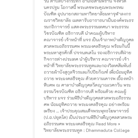
วัน ตำบลบางกระทึก อำเภอสามพราน จังหวัด
นครปฐม โอกาสนี้ พระเดชพระคุณพระพรหม
บัณฑิต อุปนายกสภามหาวิทยาลัยมหาจุฬาลงกร
ณราชวิทยาลัย เมตตารับอาราธนาเป็นองค์พระธร
รมกถิกาจารย์ แสดงพระธรรมเทศนา พระธรรม
วัชรบัณฑิต อธิการบดี นำคณะผู้บริหาร
คณาจารย์ เจ้าหน้าที่ มจร เป็นเจ้าภาพบำเพ็ญกุศล
สวดพระอภิธรรมศพ พระมงคลธีรคุณ พร้อมกันนี้
พระมหาสุรศักดิ์ ปจฺจนฺตเสโน รองอธิการบดีฝ่าย
กิจการต่างประเทศ นำผู้บริหาร คณาจารย์ เจ้า
หน้าที่ วิทยาลัยพระธรรมทูตและกองวิเทศสัมพันธ์
ถวายผ้าบังสุกุลจีวรและกัปปิยกัณฑ์ เพื่อน้อมอุทิศ
ถวาย พระมงคลธีรคุณ ด้วยความเคารพ เบื้องหน้า
หีบศพ ณ ศาลาบำเพ็ญกุศลวัดญาณเวศกวัน พระ
ธรรมวัชรบัณฑิต อธิการบดี พร้อมด้วย คณะผู้
บริหาร มจร ร่วมพิธีบำเพ็ญกุศลสวดพระอภิธรรม
ศพ น้อมอุทิศถวาย พระมงคลธีรคุณ อย่างพร้อม
เพรียง … เจ้าประคุณสมเด็จพระพุทธโฆษาจารย์
(ป.อ.ปยุตฺโต) เป็นประธานพิธีบำเพ็ญกุศลสวดพระ
อภิธรรมศพ พระมงคลธีรคุณ Read More »
วิทยาลัยพระธรรมทูต : Dhammaduta College