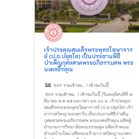
เจ้าประคุณสมเด็จพระพุทธโฆษาจาร
ย์ (ป.อ.ปยุตฺโต) เป็นประธานพิธี
บำเพ็ญกุศลสวดพระอภิธรรมศพ พระ
มงคลธีรคุณ
869 รวมเข้าชม, 1 เข้าชมวันนี้
869 รวมเข้าชม, 1 เข้าชมวันนี้ ]วันพฤหัสบดีที่ ๗
มีนาคม พ.ศ.๒๕๖๗ เวลา ๑๙.๐๐ น. เจ้าประคุณ
สมเด็จพระพระพุทธโฆษาจารย์ (ป.อ.ปยุตฺโต) เจ้า
อาวาสวัดญาณเวศกวัน เป็นประธานพิธีบำเพ็ญ
กุศลสวดพระอภิธรรมศพ พระมงคลธีรคุณ อดีตผู้
อำนวยการวิทยาลัยพระธรรมทูต อดีตเจ้าคณะ
ตำบลบ้านใหม่ อดีตรองเจ้าอาวาสวัดญาณเวศก