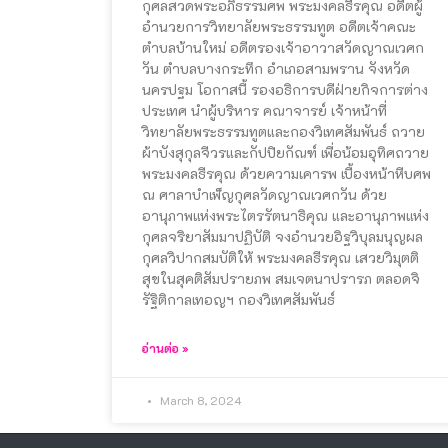
กุศลสวดพระอภิธรรมศพ พระมงคลธีรคุณ อดีตผู้
อำนวยการวิทยาลัยพระธรรมทูต อดีตเจ้าคณะ
ตำบลบ้านใหม่ อดีตรองเจ้าอาวาสวัดญาณเวศก
วัน ตำบลบางกระทึก อำเภอสามพราน จังหวัด
นครปฐม โอกาสนี้ รองอธิการบดีฝ่ายกิจการต่าง
ประเทศ นำผู้บริหาร คณาจารย์ เจ้าหน้าที่
วิทยาลัยพระธรรมทูตและกองวิเทศสัมพันธ์ ถวาย
ผ้าบังสุกุลจีวรและกัปปิยกัณฑ์ เพื่อน้อมอุทิศถวาย
พระมงคลธีรคุณ ด้วยความเคารพ เบื้องหน้าหีบศพ
ณ ศาลาบำเพ็ญกุศลวัดญาณเวศกวัน ด้วย
อานุภาพแห่งพระไตรรัตนาธิคุณ และอานุภาพแห่ง
กุศลจริยาสัมมาปฏิบัติ จงอำนวยอิฐวิบุลมนุญผล
กุศลวิปากสมบัติให้ พระมงคลธีรคุณ เสวยวิมุตติ
สุขในสุคติสัมปรายภพ สมเจตนาปรารภ ตลอดจิ
รัฐิติกาลเทอญฯ กองวิเทศสัมพันธ์
อ่านต่อ »
March 8, 2024