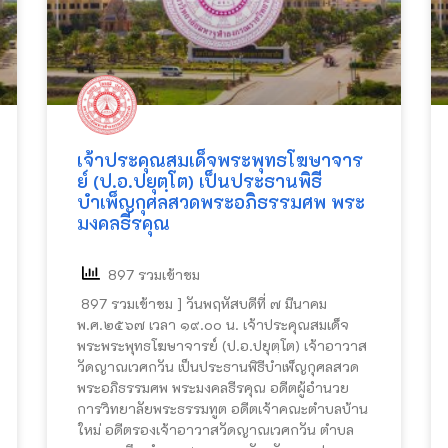
เจ้าประคุณสมเด็จพระพุทธโฆษาจาร
ย์ (ป.อ.ปยุตฺโต) เป็นประธานพิธี
บำเพ็ญกุศลสวดพระอภิธรรมศพ พระ
มงคลธีรคุณ
897 รวมเข้าชม
897 รวมเข้าชม ] วันพฤหัสบดีที่ ๗ มีนาคม
พ.ศ.๒๕๖๗ เวลา ๑๙.๐๐ น. เจ้าประคุณสมเด็จ
พระพระพุทธโฆษาจารย์ (ป.อ.ปยุตฺโต) เจ้าอาวาส
วัดญาณเวศกวัน เป็นประธานพิธีบำเพ็ญกุศลสวด
พระอภิธรรมศพ พระมงคลธีรคุณ อดีตผู้อำนวย
การวิทยาลัยพระธรรมทูต อดีตเจ้าคณะตำบลบ้าน
ใหม่ อดีตรองเจ้าอาวาสวัดญาณเวศกวัน ตำบล