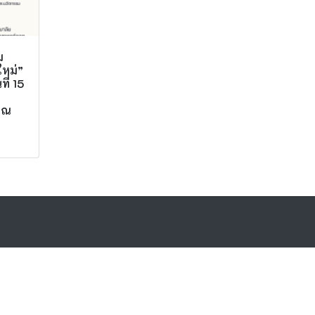
ม
ใหม่”
ที่ 15
รณ