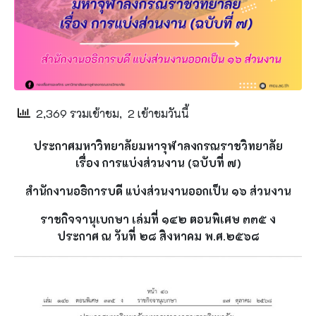
2,369 รวมเข้าชม, 2 เข้าชมวันนี้
ประกาศมหาวิทยาลัยมหาจุฬาลงกรณราชวิทยาลัย
เรื่อง การแบ่งส่วนงาน (ฉบับที่ ๗)
สำนักงานอธิการบดี แบ่งส่วนงานออกเป็น ๑๖ ส่วนงาน
ราชกิจจานุเบกษา เล่มที่ ๑๔๒ ตอนพิเศษ ๓๓๕ ง
ประกาศ ณ วันที่ ๒๘ สิงหาคม พ.ศ.๒๕๖๘