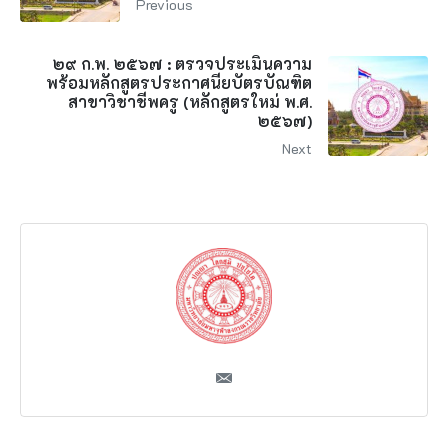
Previous
๒๙ ก.พ. ๒๕๖๗ : ตรวจประเมินความ
พร้อมหลักสูตรประกาศนียบัตรบัณฑิต
สาขาวิชาชีพครู (หลักสูตรใหม่ พ.ศ.
๒๕๖๗)
Next