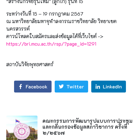
“สร้างนักวิจัยรุ่นใหม่” (ลูกไก่) รุ่นที่ 15
ระหว่างวันที่ 15 – 19 กรกฎาคม 2567
ณ มหาวิทยาลัยมหาจุฬาลงกรณราชวิทยาลัย วิทยาเขต
นครสวรรค์
ดาวน์โหลดใบสมัครและส่งข้อมูลได้ที่เว็บไซต์ ->
https://bri.mcu.ac.th/rsp/?page_id=1291
สถาบันวิจัยพุทธศาสตร์
Facebook
Twitter
LinkedIn
คณะกรรมการพัฒนารูปแบบการประชุม
และกลั่นกรองข้อมูลสภาวิชาการ ครั้งที่
๒/๒๕๖๗