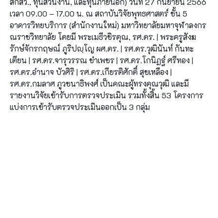
สกสว., ทุนส่วนงาน, และทุนภายนอก) วันที่ 27 กันยายน 2566
เวลา 09.00 – 17.00 น. ณ สถาบันวิจัยพุทธศาสตร์ ชั้น 5
อาคารวิทยบริการ (สำนักงานใหม่) มหาวิทยาลัยมหาจุฬาลงกร
ณราชวิทยาลัย โดยมี
พระเมธีวชิรคุณ, รศ.ดร. | พระครูสังฆ
รักษ์จักรกฤษณ์ ภูริปญฺโญ ผศ.ดร. | รศ.ดร.วุฒินันท์ กันทะ
เตียน | รศ.ดร.จารุวรรณ ขำเพชร | รศ.ดร.โกนิฏฐ์ ศรีทอง |
รศ.ดร.อำนาจ บัวศิริ | รศ.ดร.เกียรติศักดิ์ สุขเหลือง |
รศ.ดร.กมลาศ ภูวชนาธิพงศ์ เป็นคณะผู้ทรงคุณวุฒิ และมี
รายงานวิจัยเข้ารับการตรวจประเมิน รวมทั้งสิ้น 53 โครงการ
แบ่งการเข้ารับตรวจประเมินออกเป็น 3 กลุ่ม