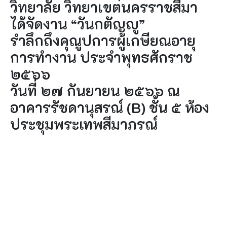
วิทยาลัย วิทยาเขตนครราชสีมา
ได้จัดงาน “วันกตัญญู”
รำลึกถึงคุณูปการผู้เกษียณอายุ
การทำงาน ประจำพุทธศักราช
๒๕๖๖
วันที่ ๒๗ กันยายน ๒๕๖๖ ณ
อาคารรัชดานุสรณ์ (B) ชั้น ๕ ห้อง
ประชุมพระเทพสีมาภรณ์