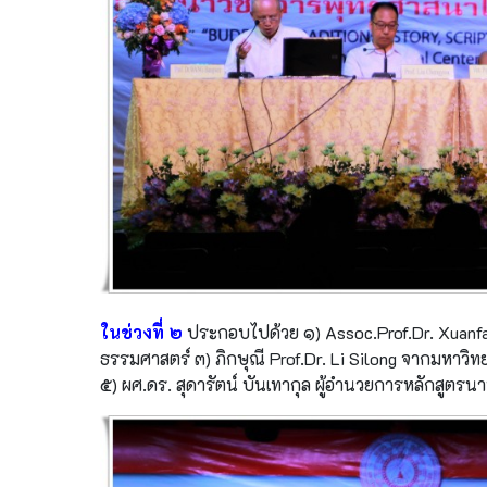
ในช่วงที่ ๒
ประกอบไปด้วย ๑) Assoc.Prof.Dr. Xuanfa
ธรรมศาสตร์ ๓) ภิกษุณี Prof.Dr. Li Silong จากมหาวิท
๕) ผศ.ดร. สุดารัตน์ บันเทากุล ผู้อำนวยการหลักสูต