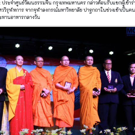
nt ประจำศูนย์วัฒนธรรมจีน กรุงเทพมหานคร กล่าวต้อนรับแขกผู้เข้าร
ศววิรุฬหการ จากจุฬาลงกรณ์มหาวิทยาลัย ปาฐกถาในช่วงเช้าเป็นค
บประทานอาหารกลางวัน