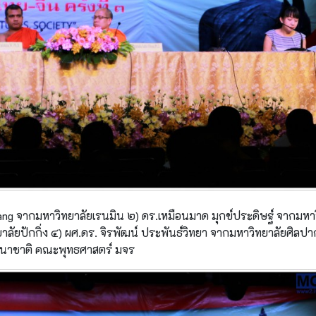
ng จากมหาวิทยาลัยเรนมิน ๒) ดร.เหมือนมาด มุกข์ประดิษฐ์ จากมหาว
ยาลัยปักกิ่ง ๔) ผศ.ดร. จิรพัฒน์ ประพันธ์วิทยา จากมหาวิทยาลัยศิลป
รนานาชาติ คณะพุทธศาสตร์ มจร