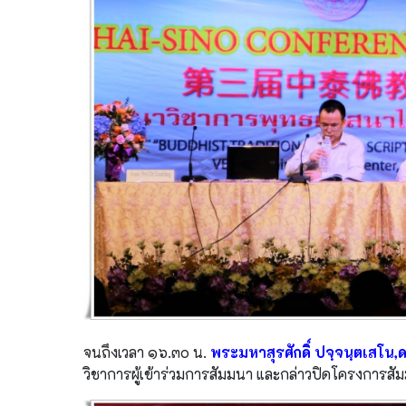
จนถึงเวลา ๑๖.๓๐ น.
พระมหาสุรศักดิ์ ปจฺจนฺตเสโน,
วิชาการผู้เข้าร่วมการสัมมนา และกล่าวปิดโครงการสัม