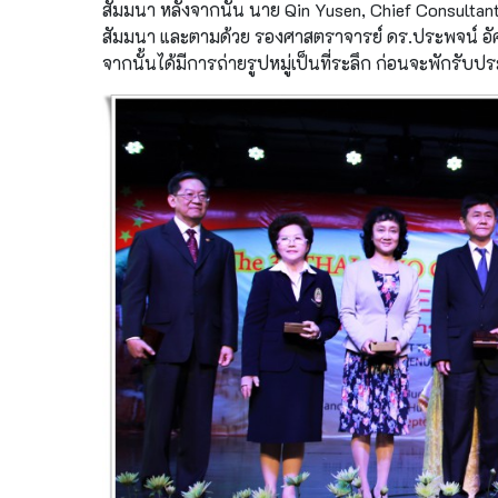
สัมมนา หลังจากนั้น นาย Qin Yusen, Chief Consulta
สัมมนา และตามด้วย รองศาสตราจารย์ ดร.ประพจน์ อั
จากนั้นได้มีการถ่ายรูปหมู่เป็นที่ระลึก ก่อนจะพักรั