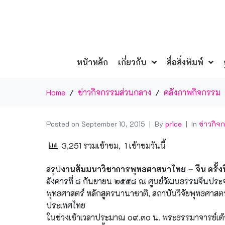
หน้าหลัก
เกี่ยวกับ
สื่อสิ่งพิมพ์
Home
ข่าวกิจกรรมส่วนกลาง
คลังภาพกิจกรรม
Posted on
September 10, 2015
By
price
In
ข่าวกิจ
3,251 รวมเข้าชม, 1 เข้าชมวันนี้
สรุป
งานสัมมนาวิชาการพุทธศาสนาไทย – จีน ครั้งท
อังคารที่ ๘ กันยายน ๒๕๕๘ ณ ศูนย์วัฒนธรรมจีนปร
พุทธศาสตร์ หลักสูตรนานาชาติ, สถาบันวิจัยพุทธศาส
ประเทศไทย
ในช่วงเช้าเวลาประมาณ ๐๙.๓๐ น. พระธรรมาจารย์เต้า