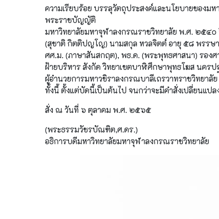
ความเรียบร้อย บรรลุวัตถุประสงค์และนโยบายของมห
พระราชบัญญัติ
มหาวิทยาลัยมหาจุฬาลงกรณราชวิทยาลัย พ.ศ. ๒๕๔๐ จึ
(สุชาติ กิตติปญโญ) นามสกุล หวลจิตต์ อายุ ๕๘ พรรษา
ศศ.ม. (ภาษาสันสกฤต), พธ.ด. (พระพุทธศาสนา) รองศาส
ฝ้ายบริหาร สังกัด วิทยาเขตบาฬิศึกษาพุทธโฆส นครป
ผู้อำนวยการมหาวชิราลงกรณบาลีเถรวาทราชวิทยาลัย อ
ทั้งนี้ ตั้งแต่บัดนี้เป็นต้นไป จนกว่าจะมีคำสั่งเปลี่ยนแปล
สั่ง ณ วันที่ ๖ ตุลาคม พ.ศ. ๒๕๖๕
(พระธรรมวัชรบัณฑิต,ศ.ดร.)
อธิการบดีมหาวิทยาลัยมหาจุฬาลงกรณราชวิทยาลัย