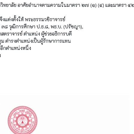
าวิทยาลัย อาศัยอำนาจตามความในมาตรา ๒๗ (๑) (๔) และมาตรา ๔๒
งแต่งตั้งให้ พระธรรมวชิราจารย์
 ๓๘ วุฒิการศึกษา ป.ธ.๘, พธ.บ. (ปรัชญา),
ตราจารย์ ตำแหน่ง ผู้ช่วยอธิการบดี
ฐม ดำรงตำแหน่งเป็นผู้รักษาการแทน
ีกตำแหน่งหนึ่ง
ง