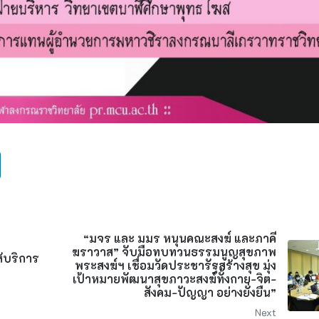
“มจร และ มมร หนุนคณะสงฆ์ และภาคี
ฆราวาส” จับมือทบทวนธรรมนูญสุขภาพ
้บริการ
พระสงฆ์ฯ เชื่อมวัดประชารัฐสร้างสุข มุ่ง
เป้าหมายพัฒนาสุขภาวะสงฆ์ทั้งกาย-จิต-
สังคม-ปัญญา อย่างยั่งยืน”
Next