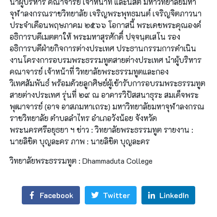
นำผู้บริหาร คณาจารย์ เจ้าหน้าที่ และนิสิต มหาวิทยาลัยมหา
จุฬาลงกรณราชวิทยาลัย เจริญพระพุทธมนต์ เจริญจิตภาวนา
ประจำเดือนพฤษภาคม ๒๕๖๖ โอกาสนี้ พระเดชพระคุณองค์
อธิการบดีเมตตาให้ พระมหาสุรศักดิ์ ปจฺจนฺตเสโน รอง
อธิการบดีฝ่ายกิจการต่างประเทศ ประธานกรรมการดำเนิน
งานโครงการอบรมพระธรรมทูตสายต่างประเทศ นำผู้บริหาร
คณาจารย์ เจ้าหน้าที่ วิทยาลัยพระธรรมทูตและกอง
วิเทศสัมพันธ์ พร้อมด้วยลูกศิษย์ผู้เข้ารับการอบรมพระธรรมทูต
สายต่างประเทศ รุ่นที่ ๒๙ ณ อาคารวิปัสสนาธุระ สมเด็จพระ
พุฒาจารย์ (อาจ อาสภมหาเถระ) มหาวิทยาลัยมหาจุฬาลงกรณ
ราชวิทยาลัย ตำบลลำไทร อำเภอวังน้อย จังหวัด
พระนครศรีอยุธยา ฯ ข่าว : วิทยาลัยพระธรรมทูต รายงาน :
นายลิขิต บุญละคร ภาพ : นายลิขิต บุญละคร
วิทยาลัยพระธรรมทูต : Dhammaduta College
Facebook
Twitter
LinkedIn