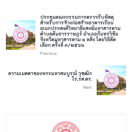
ประชุมคณะกรรมการตรวจรับพัสดุ
สำหรับการจ้างก่อสร้างอาคารเรียน
อเนกประสงค์วิทยาลัยสงฆ์มหาสารคาม
ตำบลคันธารราษฎร์ อำเภอกันทรวิชัย
จังหวัดมหาสารคาม ๑ หลัง โดยวิธีคัด
เลือก ครั้งที่ ๓/๒๕๖๖
Previous
ความเมตตาของพระมหาสมบูรณ์ วุฑฺฒิก
โร,รศ.ดร.
Next