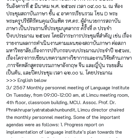
วันอังคารที่ ๕ มีนาคม พ.ศ. ๒๕๖๗ เวลา ๐๙.๐๐ น. ณ ห้อง
ประชุมสถาบันภาษา ชั้น ๔ อาคารเรียนรวม โซน D พระ
พระครูปริยัติรัตนคุณบัณฑิต รศ.ดร. ผูู้อำนวยการสถาบัน
ภาษา เป็นประธานที่ประชุมบุคลากร ครั้งที่ ๓ ประจำ
ปีงบประมาณ ๒๕๖๗ โดยมีวาระการประชุมที่สำคัญ เช่น เรื่อง
รายงานผลการดำเนินงานตามแผนของสถาบันภาษา ต่อสภา
มหาวิทยาลัย,เรื่องการปรับกรอบงบประมาณประจำปี ๒๕๖๗,
เรื่องโครงการเขียนบทความทางวิชาการและงานวิจัยด้านภาษา
,การจัดหลักสูตรอบรมภาษาอังกฤษ จีน และญี่ปุ่น ระยะสั้น
เป็นต้น, และปิดประชุม เวลา ๑๒.๐๐ น. โดยประมาณ
>>> English below
3/ 2567 Monthly personnel meeting of Language Institute
On Tuesday, from 09:00-12:00 am, at Limcu meeting room,
4th floor, classroom building, MCU. Assoc. Prof. Dr.
Phrakhrupariyatratabakhunbundit, Limcu director chaired
the monthly personnel meeting. Some of the important
agendas were as follows: 1. Progress report on
implementation of language institute’s plan towards the