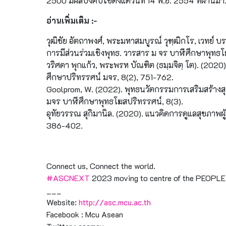
2500 มีผลบังคับใช้ตั้งแต่วันที่ 14 พ.ย. 2554 ที่ผ่านมา
อ่านเพิ่มเติม
:-
วุฒิชัย อัตถาพงศ์, พระมหาสมบูรณ์ วุฑฺฒิกโร, เวทย์ 
การมีส่วนร่วมเชิงพุทธ. วารสาร ม จร บาฬีศึกษาพุทธโ
วริศดา พุกแก้ว, พระพรห บัณฑิต (ธมฺมจิตฺ โต). (2020). 
ศึกษาปริทรรศน์ มจร, 8(2), 751-762.
Goolprom, W. (2022). พุทธนวัตกรรมการเสริมสร้างสุข
มจร บาฬีศึกษาพุทธโฆสปริทรรศน์, 8(3).
อุทัยวรรณ สุกิมานิล. (2020). แนวคิดการดูแลสุขภาพผู
386-402.
Connect us, Connect the world.
#ASCNEXT
2023 moving to centre of the PEOPLE
___
Website:
http://asc.mcu.ac.th
Facebook : Mcu Asean