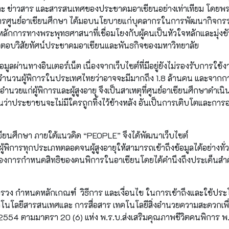
ครัฐและ ข่าวสาร และสารสนเทศของประชาคมอาเซียนอย่างเท่าเทียม โดยพ
วยการศูนย์อาเซียนศึกษา ได้มอบนโยบายแก่บุคลากรในการพัฒนากิจก
ักการทางพระพุทธศาสนาที่เชื่อมโยงกับผู้คนเป็นหัวใจหลักและมุ่งขั
พื่อตอบวิสัยทัศน์ประชาคมอาเซียนและพันธกิจของมหาวิทยาลัย
อมูลผ่านทางอินเตอร์เน็ต เนื่องจากเว็บไซต์ที่มีอยู่ยังไม่รองรับการใช้ง
นวนผู้พิการในประเทศไทยว่าอาจจะมีมากถึง 1.8 ล้านคน และจาก
นวยแก่ผู้พิการและผู้สูงอายุ จึงเป็นสาเหตุที่ศูนย์อาเซียนศึกษาดำเน
นว่าประชาชนจะไม่มีใครถูกทิ้งไว้ข้างหลัง อันเป็นการเติบโตและการอย
าเซียนศึกษา ภายใต้แนวคิด “PEOPLE” จึงได้พัฒนาเว็บไซต์
ิการทุกประเภทตลอดจนผู้สูงอายุให้สามารถเข้าถึงข้อมูลได้อย่างทั่
รื่องการกำหนดสิทธิของคนพิการในอาเซียนโดยได้คำนึงถึงประเด็นสำค
รวง กำหนดหลักเกณฑ์ วิธีการ และเงื่อนไข ในการเข้าถึงและใช้ประ
โนโลยีสารสนเทศและ การสื่อสาร เทคโนโลยีสิ่งอำนวยความสะดวกเพื
2554 ตามมาตรา 20 (6) แห่ง พ.ร.บ.ส่งเสริมคุณภาพชีวิตคนพิการ พ