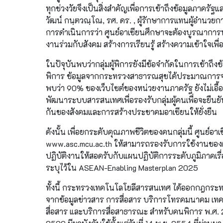
ทุกช่วงวัยจึงเป็นสิ่งสำคัญเพื่อการเข้าถึงข้อมูลภา
วัฒน์ กนฺตวณฺโณ, รศ. ดร. , ผู้รักษาการแทนผู้อำน
การดำเนินการว่า ศูนย์อาเซียนศึกษาจะต้องบูรณาการหล
งานร่วมกับสังคม สร้างการเรียนรู้ สร้างความเข้าใจเ
ในปัจุบันพบว่ากลุ่มผู้พิการยังมีข้อจำกัดในการเข้าถึงข้
พิการ ข้อมูลจากกระทรวงสาธารณสุขได้ประมาณการจำ
พบว่า 90% ของเว็บไซต์ของหน่วยงานภาครัฐ ยังไม่เอื้ออำ
พัฒนาระบบสารสนเทศเพื่อรองรับกลุ่มผู้คนเพื่อจะยืนยั
กันของสังคมและการสร้างประชาคมอาเซียนให้ยั่งยืน
ดังนั้น เพื่อยกระดับคุณภาพชีวิตของคนกลุ่มนี้ ศูนย์อ
www.asc.mcu.ac.th ให้สามารถรองรับการใช้งานของผู้พ
ปฏิบัติงานให้สอดรับกับแผนปฏิบัติการระดับภูมิภาคเ
ระบุไว้ใน ASEAN-Enabling Masterplan 2025
ทั้งนี้ กระทรวงเทคโนโลโยลีสารสนเทศ ได้ออกกฎกระท
จากข้อมูลข่าวสาร การสื่อสาร บริการโทรคมนาคม เทค
สื่อสาร และบริการสื่อสาธารณะ สำหรับคนพิการ พ.ศ. 