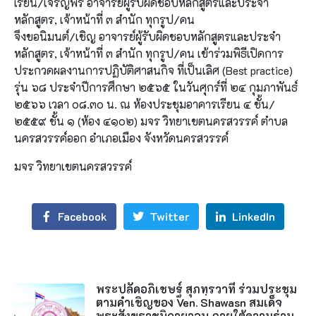
เรียน/เจริญพร อาจารย์ผู้รับผิดชอบหลักสูตรและประจำ
หลักสูตร, เจ้าหน้าที่ ๓ สำนัก ทุกรูป/คน
จึงขอนิมนต์/เชิญ อาจารย์ผู้รับผิดชอบหลักสูตรและประจำ
หลักสูตร, เจ้าหน้าที่ ๓ สำนัก ทุกรูป/คน เข้าร่วมพิธีเปิดการ
ประกวดผลงานการปฏิบัติศาสนกิจ ที่เป็นเลิศ (Best practice)
รุ่น ๖๘ ประจำปีการศึกษา ๒๕๖๕ ในวันศุกร์ที่ ๒๔ กุมภาพันธ์
๒๕๖๖ เวลา ๐๘.๓๐ น. ณ ห้องประชุมอาคารเรียน ๔ ชั้น/
๒๕๕๙ ชั้น ๑ (ห้อง ๔๑๐๒) มจร วิทยาเขตนครสวรรค์ ตำบล
นครสวรรค์ออก อำเภอเมือง จังหวัดนครสวรรค์
มจร วิทยาเขตนครสวรรค์
Facebook
Twitter
LinkedIn
พระปลัดอภิเชษฐ์ สุภทฺรวาที ร่วมประชุม
ตามคำเชิญของ Ven. Shawasn สมเด็จ
พระสังฆราชนิกายวอน ภายใต้ความร่วม