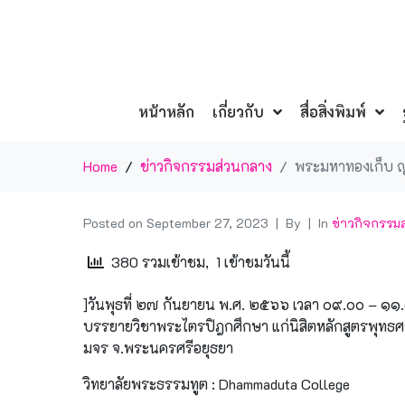
หน้าหลัก
เกี่ยวกับ
สื่อสิ่งพิมพ์
Home
ข่าวกิจกรรมส่วนกลาง
พระมหาทองเก็บ 
Posted on
September 27, 2023
By
In
ข่าวกิจกรรม
380 รวมเข้าชม, 1 เข้าชมวันนี้
]วันพุธที่ ๒๗ กันยายน พ.ศ. ๒๕๖๖ เวลา ๐๙.๐๐ – ๑
บรรยายวิชาพระไตรปิฎกศึกษา แก่นิสิตหลักสูตรพุทธ
มจร จ.พระนครศรีอยุธยา
วิทยาลัยพระธรรมทูต : Dhammaduta College