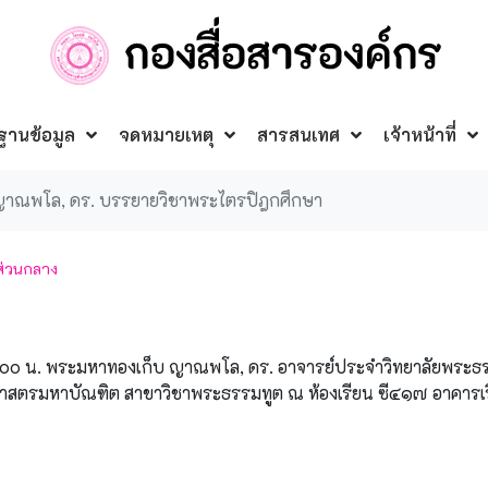
ฐานข้อมูล
จดหมายเหตุ
สารสนเทศ
เจ้าหน้าที่
ญาณพโล, ดร. บรรยายวิชาพระไตรปิฎกศึกษา
ส่วนกลาง
๑.๐๐ น. พระมหาทองเก็บ ญาณพโล, ดร. อาจารย์ประจำวิทยาลัยพระธ
ศาสตรมหาบัณฑิต สาขาวิชาพระธรรมทูต ณ ห้องเรียน ซี๔๑๗ อาคารเ