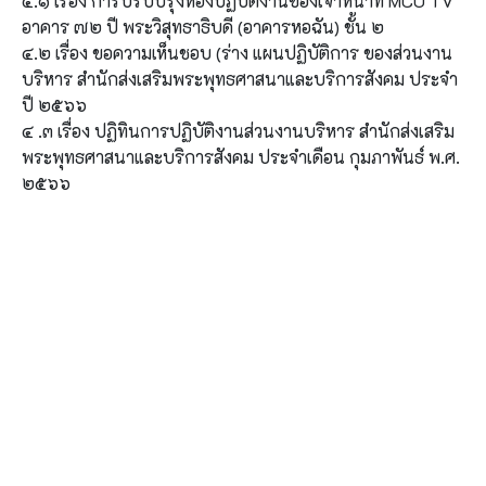
๔.๑ เรื่อง การปรับปรุงห้องปฏิบัติงานของเจ้าหน้าที่ MCU TV
อาคาร ๗๒ ปี พระวิสุทธาธิบดี (อาคารหอฉัน) ชั้น ๒
๔.๒ เรื่อง ขอความเห็นชอบ (ร่าง แผนปฏิบัติการ ของส่วนงาน
บริหาร สำนักส่งเสริมพระพุทธศาสนาและบริการสังคม ประจำ
ปี ๒๕๖๖
๔ .๓ เรื่อง ปฏิทินการปฏิบัติงานส่วนงานบริหาร สำนักส่งเสริม
พระพุทธศาสนาและบริการสังคม ประจำเดือน กุมภาพันธ์ พ.ศ.
๒๕๖๖