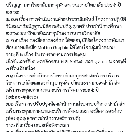
ปริญญา มหาวิทยาลัยมหาจุฬาลงกรณราชวิทยาลัย ประจำปี
๒๕๖๕
๑.๒.๓ เรื่อง การดำเนินงานฝ่ายประชาสัมพันธ์ โครงการปฏิบัติ
วิปัสสนากัมมัฏฐานนิสิตระดับปริญญาตรี ประจำปีการศึกษา
๒๕๖๕ มหาวิทยาลัยมหาจุฬาลงกรณราชวิทยาลัย
๑.๒.๔ เรื่อง กองสื่อสารองค์กร ได้ขออนุมัติจัดโครงการพัฒนา
ศักยภาพผลิตสื่อ Motion Graphic ให้โดนใจกลุ่มเป้าหมาย
วาระที่ ๒ เรื่อง รับรองรายงานการประชุม
เมื่อวันเสาร์ที่ ๕ พฤศจิกายน พ.ศ. ๒๕๖๕ เวลา ๑๓.๐๐ น.วาระที่
๓ เรื่อง สืบเนื่อง
๓.๑ เรื่อง การดำเนินการวิพากษ์แผนยุทธศาสตร์การบริการ
วิชาการแก่สังคมและทำนุบำรุงศิลปวัฒนธรรม ของสำนักส่ง
เสริมพระพุทธศาสนาและบริการสังคม ระยะ ๕ ปี
(๒๕๖๖-๒๕๗๐)
๓.๒ เรื่อง การปรับปรุงห้องสำนักงานส่วนงานบริหาร สำนักส่ง
เสริมพระพุทธศาสนาและบริการสังคม และกองสื่อสารองค์กร
(ห้อง ๑๐๑ อาคารสำนักงานอธิการบดี)
วาระที่ ๔ เรื่อง เสนอเพื่อพิจารณา