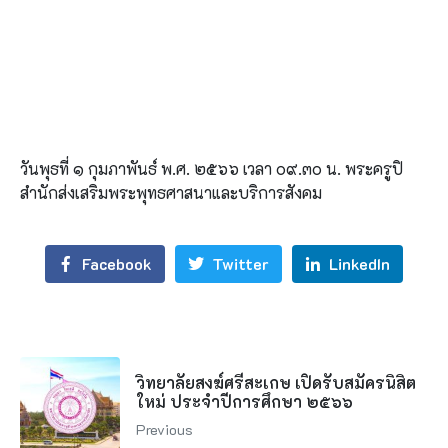
วันพุธที่ ๑ กุมภาพันธ์ พ.ศ. ๒๕๖๖ เวลา ๐๙.๓๐ น. พระครูปิ
สำนักส่งเสริมพระพุทธศาสนาและบริการสังคม
Facebook
Twitter
LinkedIn
วิทยาลัยสงฆ์ศรีสะเกษ เปิดรับสมัครนิสิต
ใหม่ ประจำปีการศึกษา ๒๕๖๖
Previous