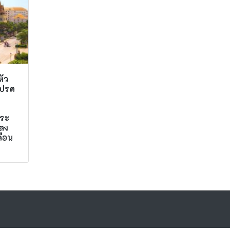
หัว
โปรด
พระ
าลง
ือน