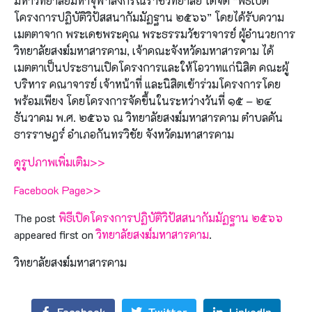
มหาวิทยาลัยมหาจุฬาลงกรณราชวิทยาลัย ได้จัด “พิธีเปิด
โครงการปฏิบัติวิปัสสนากัมมัฏฐาน ๒๕๖๖” โดยได้รับความ
เมตตาจาก พระเดชพระคุณ พระธรรมวัชราจารย์ ผู้อำนวยการ
วิทยาลัยสงฆ์มหาสารคาม, เจ้าคณะจังหวัดมหาสารคาม ได้
เมตตาเป็นประธานเปิดโครงการและให้โอวาทแก่นิสิต คณะผู้
บริหาร คณาจารย์ เจ้าหน้าที่ และนิสิตเข้าร่วมโครงการโดย
พร้อมเพียง โดยโครงการจัดขึ้นในระหว่างวันที่ ๑๕ – ๒๔
ธันวาคม พ.ศ. ๒๕๖๖ ณ วิทยาลัยสงฆ์มหาสารคาม ตำบลคัน
ธารราษฎร์ อำเภอกันทรวิชัย จังหวัดมหาสารคาม
ดูรูปภาพเพิ่มเติม>>
Facebook Page>>
The post
พิธีเปิดโครงการปฏิบัติวิปัสสนากัมมัฏฐาน ๒๕๖๖
appeared first on
วิทยาลัยสงฆ์มหาสารคาม
.
วิทยาลัยสงฆ์มหาสารคาม
Facebook
Twitter
LinkedIn