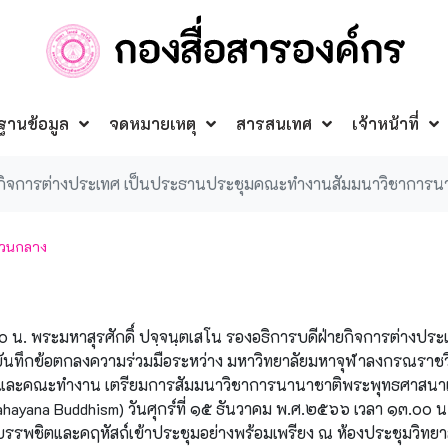
ฐานข้อมูล
จดหมายเหตุ
สารสนเทศ
เจ้าหน้าที่
ยกิจการต่างประเทศ เป็นประธานประชุมคณะทำงานสัมมนาวิชาการ
่วนกลาง
 น. พระมหาสุรศักดิ์ ปจฺจนฺตเสโน รองอธิการบดีฝ่ายกิจการต่างปร
นทึกข้อตกลงความร่วมมือระหว่าง มหาวิทยาลัยมหาจุฬาลงกรณราชว
jian) และคณะทำงาน เตรียมการสัมมนาวิชาการนานาชาติพระพุทธศาสน
ahayana Buddhism) วันศุกร์ที่ ๑๕ ธันวาคม พ.ศ.๒๕๖๖ เวลา ๑๓.๐๐ 
ั้งบรรพชิตและคฤหัสถ์เข้าประชุมอย่างพร้อมเพรียง ณ ห้องประชุมวิทย