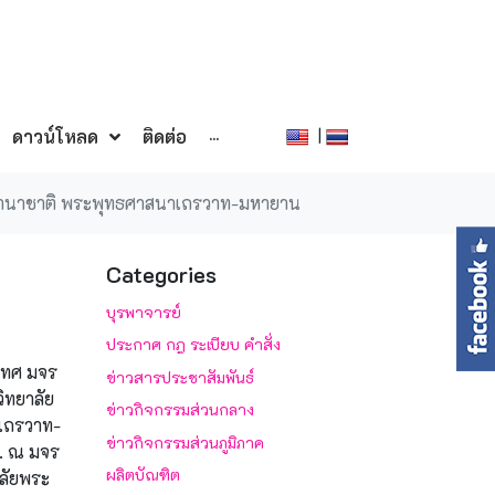
|
ดาวน์โหลด
ติดต่อ
···
นานาชาติ พระพุทธศาสนาเถรวาท-มหายาน
Categories
บุรพาจารย์
ประกาศ กฎ ระเบียบ คำสั่ง
ะเทศ มจร
ข่าวสารประชาสัมพันธ์
ิทยาลัย
ข่าวกิจกรรมส่วนกลาง
าเถรวาท-
ข่าวกิจกรรมส่วนภูมิภาค
น. ณ มจร
ผลิตบัณฑิต
าลัยพระ