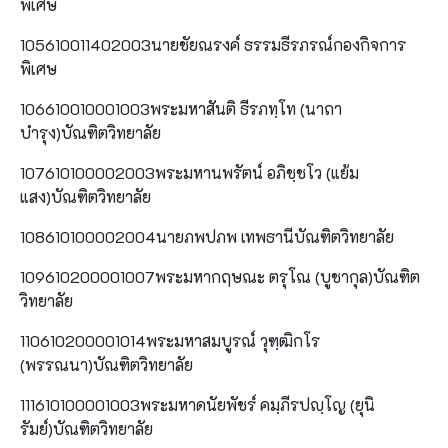
พิเศษ
105610011402003นายชัยณรงค์ ธรรมธีรภรณ์กองกิจการ
พิเศษ
106610010001003พระมหาสันติ ธีรภทฺโท (นาถา
บำรุง)บัณฑิตวิทยาลัย
107610100002003พระมหานพรัตน์ อภิชฺชโว (แย้ม
แสง)บัณฑิตวิทยาลัย
108610100002004นายภพปภพ เทพธานีบัณฑิตวิทยาลัย
109610200001007พระมหากฤษณะ ตรุโณ (บูชากุล)บัณฑิต
วิทยาลัย
110610200001014พระมหาสมบูรณ์ วุฑฺฒิกโร
(พรรณนา)บัณฑิตวิทยาลัย
111610100001003พระมหาดนัยพัชร์ คมฺภีรปญฺโญ (ยุนิ
รัมย์)บัณฑิตวิทยาลัย