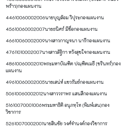
พร้าว)กองแผนงาน
44610060002006นายบุญล้อม วิปุระกองแผนงาน
45610060002007นายธนิศร์ มีชื่อกองแผนงาน
46610060002009นางสาวกาญจนา นารีกองแผนงาน
47611010002007นางสาวลัฐิกา หวังสุขใจกองแผนงาน
48610060002010พระมหาบัณฑิต ปณฺฑิตเมธี (ชรินทร์)กอง
แผนงาน
49610060002005นายเสน่ห์ แซวรัมย์กองแผนงาน
50610060002012นางสาววราพร แสนสีกองแผนงาน
51610070001006พระมหาธิติ อนุภทฺโท (พิมพ์เสน)กอง
วิชาการ
52610070002001นายสินชัย วงศ์จำนงค์กองวิชาการ