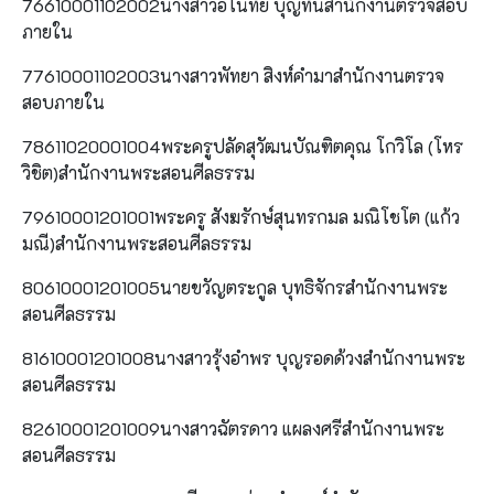
76610001102002นางสาวอโนทัย บุญทันสำนักงานตรวจสอบ
ภายใน
77610001102003นางสาวพัทยา สิงห์คำมาสำนักงานตรวจ
สอบภายใน
78611020001004พระครูปลัดสุวัฒนบัณฑิตคุณ โกวิโล (โหร
วิชิต)สำนักงานพระสอนศีลธรรม
79610001201001พระครู สังฆรักษ์สุนทรกมล มณิโชโต (แก้ว
มณี)สำนักงานพระสอนศีลธรรม
80610001201005นายขวัญตระกูล บุทธิจักรสำนักงานพระ
สอนศีลธรรม
81610001201008นางสาวรุ้งอำพร บุญรอดด้วงสำนักงานพระ
สอนศีลธรรม
82610001201009นางสาวฉัตรดาว แผลงศรีสำนักงานพระ
สอนศีลธรรม