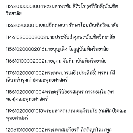
112610100001004พระมหาพรชัย สิริวโร (ศรีภักดี)บัณฑิต
วิทยาลัย
113610200001019แม่ชีกฤษณา รักษาโฉมบัณฑิตวิทยาลัย
114610200002002นายประพันธ์ ศุภษรบัณฑิตวิทยาลัย
115610200002016นายบุญเลิศ โอฐสูบัณฑิตวิทยาลัย
116610100002002นายอุดม จันทิมาบัณฑิตวิทยาลัย
117610200001002พระเทพปวรเมธี (ประสิทธิ์) พฺรหฺมรํสี
(อินทร์กรุงเก่า)คณะพุทธศาสตร์
118610200001004พระครูวินัยธรสมุทร ถาวรธมฺโม (ทา
ทอง)คณะพุทธศาสตร์
119610200001013พระมหาศตนนท คมฺภีรเมโธ (กมศิลป์)คณะ
พุทธศาสตร์
120610100001002พระมหาสมเกียรติ กิตฺติญาโณ (พูล