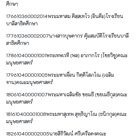
ศึกษา
176610360002014พระมหาสม ติสฺสเทโว (อินต๊ะ)โรงเรียน
บาลีสาธิตศึกษา
177610360002007นางสาวบุษดากร คุ้มสมบัติโรงเรียนบาลี
สาธิตศึกษา
178610400001001พระเทพเวที (พล) อาภากโร (ไชยวิชู)คณะ
มนุษยศาสตร์
179610400001005พระมหาเผื่อน กิตฺติโสภโณ (เฉลิม
จาน)คณะมนุษยศาสตร์
180610400001007พระมหาเฉลิมชัย ชยมธี (ชยเมธีกุล)คณะ
มนุษยศาสตร์
181610400001008พระมหาสุเทพ สุทฺธิญาโณ (ธนิกกุล)คณะ
มนุษยศาสตร์
182610400002005นายสิริวัฒน์ ศรีเครือดงคณะ