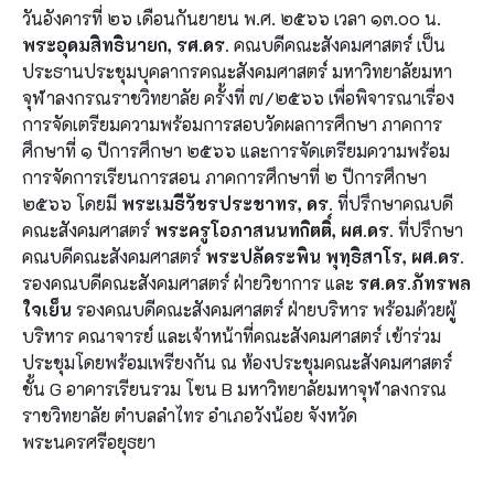
วันอังคารที่ ๒๖ เดือนกันยายน พ.ศ. ๒๕๖๖ เวลา ๑๓.๐๐ น.
พระอุดมสิทธินายก, รศ.ดร.
คณบดีคณะสังคมศาสตร์ เป็น
ประธานประชุมบุคลากรคณะสังคมศาสตร์ มหาวิทยาลัยมหา
จุฬาลงกรณราชวิทยาลัย ครั้งที่ ๗/๒๕๖๖ เพื่อพิจารณาเรื่อง
การจัดเตรียมความพร้อมการสอบวัดผลการศึกษา ภาคการ
ศึกษาที่ ๑ ปีการศึกษา ๒๕๖๖ และการจัดเตรียมความพร้อม
การจัดการเรียนการสอน ภาคการศึกษาที่ ๒ ปีการศึกษา
๒๕๖๖ โดยมี
พระเมธีวัชรประชาทร, ดร.
ที่ปรึกษาคณบดี
คณะสังคมศาสตร์
พระครูโอภาสนนทกิตติ์, ผศ.ดร.
ที่ปรึกษา
คณบดีคณะสังคมศาสตร์
พระปลัดระพิน พุทฺธิสาโร, ผศ.ดร.
รองคณบดีคณะสังคมศาสตร์ ฝ่ายวิชาการ และ
รศ.ดร.ภัทรพล
ใจเย็น
รองคณบดีคณะสังคมศาสตร์ ฝ่ายบริหาร พร้อมด้วยผู้
บริหาร คณาจารย์ และเจ้าหน้าที่คณะสังคมศาสตร์ เข้าร่วม
ประชุมโดยพร้อมเพรียงกัน ณ ห้องประชุมคณะสังคมศาสตร์
ชั้น G อาคารเรียนรวม โซน B มหาวิทยาลัยมหาจุฬาลงกรณ
ราชวิทยาลัย ตำบลลำไทร อำเภอวังน้อย จังหวัด
พระนครศรีอยุธยา