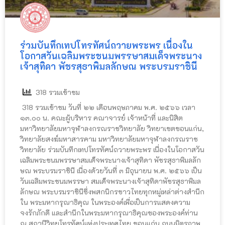
ร่วมบันทึกเทปโทรทัศน์ถวายพระพร เนื่องใน
โอกาสวันเฉลิมพระชนมพรรษาสมเด็จพระนาง
เจ้าสุทิดา พัชรสุธาพิมลลักษณ พระบรมราชินี
318 รวมเข้าชม
318 รวมเข้าชม วันที่ ๒๒ เดือนพฤษภาคม พ.ศ. ๒๕๖๖ เวลา
๑๓.๐๐ น. คณะผู้บริหาร คณาจารย์ เจ้าหน้าที่ และนิสิต
มหาวิทยาลัยมหาจุฬาลงกรณราชวิทยาลัย วิทยาเขตขอนแก่น,
วิทยาลัยสงฆ์มหาสารคาม มหาวิทยาลัยมหาจุฬาลงกรณราช
วิทยาลัย ร่วมบันทึกเทปโทรทัศน์ถวายพระพร เนื่องในโอกาสวัน
เฉลิมพระชนมพรรษาสมเด็จพระนางเจ้าสุทิดา พัชรสุธาพิมลลัก
ษณ พระบรมราชินี เนื่องด้วยวันที่ ๓ มิถุนายน พ.ศ. ๒๕๖๖ เป็น
วันเฉลิมพระชนมพรรษา สมเด็จพระนางเจ้าสุทิดาพัชรสุธาพิมล
ลักษณ พระบรมราชินีซึ่งพสกนิกรชาวไทยทุกหมู่เหล่าต่างสำนึก
ใน พระมหากรุณาธิคุณ ในพระองค์เพื่อเป็นการแสดงความ
จงรักภักดี และสำนึกในพระมหากรุณาธิคุณของพระองค์ท่าน
ณ สถานีวิทยุโทรทัศน์แห่งประเทศไทย ขอนแก่น ถนนมิตรภาพ