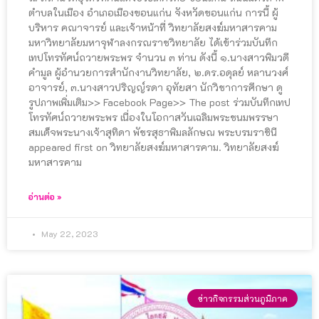
ตำบลในเมือง อำเภอเมืองขอนแก่น จังหวัดขอนแก่น การนี้ ผู้
บริหาร คณาจารย์ และเจ้าหน้าที่ วิทยาลัยสงฆ์มหาสารคาม
มหาวิทยาลัยมหาจุฬาลงกรณราชวิทยาลัย ได้เข้าร่วมบันทึก
เทปโทรทัศน์ถวายพระพร จำนวน ๓ ท่าน ดังนี้ ๑.นางสาวพิมวดี
คำมูล ผู้อำนวยการสำนักงานวิทยาลัย, ๒.ดร.อดุลย์ หลานวงศ์
อาจารย์, ๓.นางสาวปริญญ์รดา อุทัยสา นักวิชาการศึกษา ดู
รูปภาพเพิ่มเติม>> Facebook Page>> The post ร่วมบันทึกเทป
โทรทัศน์ถวายพระพร เนื่องในโอกาสวันเฉลิมพระชนมพรรษา
สมเด็จพระนางเจ้าสุทิดา พัชรสุธาพิมลลักษณ พระบรมราชินี
appeared first on วิทยาลัยสงฆ์มหาสารคาม. วิทยาลัยสงฆ์
มหาสารคาม
อ่านต่อ »
May 22, 2023
ข่าวกิจกรรมส่วนภูมิภาค