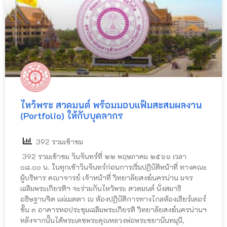
ไหว้พระ สวดมนต์ พร้อมมอบแฟ้มสะสมผลงาน
(Portfolio) ให้กับบุคลากร
392 รวมเข้าชม
392 รวมเข้าชม วันจันทร์ที่ ๒๒ พฤษภาคม ๒๕๖๖ เวลา
๐๘.๐๐ น. ในทุกเช้าวันจันทร์ก่อนการเริ่มปฏิบัติหน้าที่ ทางคณะ
ผู้บริหาร คณาจารย์ เจ้าหน้าที่ วิทยาลัยสงฆ์นครน่าน มจร
เฉลิมพระเกียรติฯ จะร่วมกันไหว้พระ สวดมนต์ นั่งสมาธิ
อธิษฐานจิต แผ่เมตตา ณ ห้องปฏิบัติการทางไกลห้องเธียร์เตอร์
ชั้น ๓ อาคารหอประชุมเฉลิมพระเกียรติ วิทยาลัยสงฆ์นครน่านฯ
หลังจากนั้นได้พระเดชพระคุณหลวงพ่อพระชยานันทมุนี,