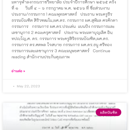
มหาจุฬาลงกรณราชวิทยาลัย ประจำปีการศึกษา ๒๕๖๕ ครั้ง
ที่ ๑ วันที่ ๔ – ๖ กรกฎาคม พ.ศ. ๒๕๖๖ ที่ ชื่อส่วนงาน
ประธาน/กรรมการ 1 คณะพุทธศาสตร์ ประธาน พระครูธีร
ธรรมบัณฑิต สิริวฑฒโน,ผศ.ดร. กรรมการ ผศ.สุพิมล ศรศักดา
กรรมการ กรรมการ ผศ.ดร.ประเด่น แบนปิง กรรมการและ
เลขานุการ 2 คณะครุศาสตร์ ประธาน พระมหาบุญเลิศ อินฺ
ทปญฺโญ,ศ. ดร. กรรมการ พระครูสิริธรรมบัณฑิต,ผศ.ดร.
กรรมการ ดร.ศตพล ใจสบาย กรรมการ ผศ.ดร.ธนู ศรีทอง
กรรมการและเลขานุการ 3 คณะมนุษยศาสตร์ Continue
reading สำนักงานประกันคุณภาพ
อ่านต่อ »
May 22, 2023
ผลิตบัณฑิต