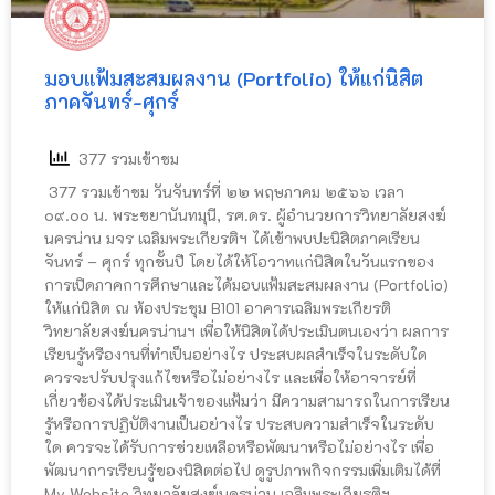
มอบแฟ้มสะสมผลงาน (Portfolio) ให้แก่นิสิต
ภาคจันทร์-ศุกร์
377 รวมเข้าชม
377 รวมเข้าชม วันจันทร์ที่ ๒๒ พฤษภาคม ๒๕๖๖ เวลา
๐๙.๐๐ น. พระชยานันทมุนี, รศ.ดร. ผู้อำนวยการวิทยาลัยสงฆ์
นครน่าน มจร เฉลิมพระเกียรติฯ ได้เข้าพบปะนิสิตภาคเรียน
จันทร์ – ศุกร์ ทุกชั้นปี โดยได้ให้โอวาทแก่นิสิตในวันแรกของ
การเปิดภาคการศึกษาและได้มอบแฟ้มสะสมผลงาน (Portfolio)
ให้แก่นิสิต ณ ห้องประชุม B101 อาคารเฉลิมพระเกียรติ
วิทยาลัยสงฆ์นครน่านฯ เพื่อให้นิสิตได้ประเมินตนเองว่า ผลการ
เรียนรู้หรืองานที่ทำเป็นอย่างไร ประสบผลสำเร็จในระดับใด
ควรจะปรับปรุงแก้ไขหรือไม่อย่างไร และเพื่อให้อาจารย์ที่
เกี่ยวข้องได้ประเมินเจ้าของแฟ้มว่า มีความสามารถในการเรียน
รู้หรือการปฏิบัติงานเป็นอย่างไร ประสบความสำเร็จในระดับ
ใด ควรจะได้รับการช่วยเหลือหรือพัฒนาหรือไม่อย่างไร เพื่อ
พัฒนาการเรียนรู้ของนิสิตต่อไป ดูรูปภาพกิจกรรมเพิ่มเติมได้ที่
My Website วิทยาลัยสงฆ์นครน่าน เฉลิมพระเกียรติฯ