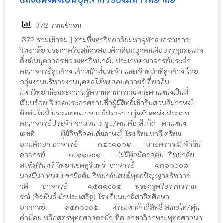
372 รวมเข้าชม
372 รวมเข้าชม ] ㅤㅤㅤㅤตามที่มหาวิทยาลัยมหาจุฬาลงกรณราช
วิทยาลัย ประกาศรับสมัครสอบคัดเลือกบุคคลเพื่อบรรจุและแต่ง
ตั้งเป็นบุคลากรของมหาวิทยาลัย ประเภทคณาจารย์ประจำ
คณาจารย์ลูกจ้าง เจ้าหน้าที่ประจำ และเจ้าหน้าที่ลูกจ้าง โดย
กลุ่มงานบริหารงานบุคคลได้ทดสอบความรู้เกี่ยวกับ
มหาวิทยาลัยและความรู้ความสามารถเฉพาะตำแหน่งเป็นที่
เรียบร้อย จึงขอประกาศรายชื่อผู้มีสิทธิ์เข้ารับสอบสัมภาษณ์
ดังต่อไปนี้ ประเภทคณาจารย์ประจำ ㅤㅤกลุ่มตำแหน่ง ประเภท
คณาจารย์ประจำ จำนวน ๖ รูป/คน คือ ㅤㅤสังกัด ตำแหน่ง
เลขที่ ผู้มีสิทธิ์สอบสัมภาษณ์ ㅤㅤโรงเรียนบาลีเตรียม
อุดมศึกษา ㅤㅤㅤㅤㅤอาจารย์ ๓๔๑๑๐๑๒ นายศราวุฒิ จำวัน ㅤㅤㅤㅤㅤ
อาจารย์ ๓๔๑๑๐๐๑ -ไม่มีผู้สมัครสอบ- ㅤㅤวิทยาลัย
สงฆ์สุรินทร์ วิทยาเขตสุรินทร์ ㅤㅤㅤㅤㅤ อาจารย์ ๑๓๖๑๐๐๘
นางมีนา ทนคง ฮามิลตัน ㅤㅤวิทยาลัยสงฆ์พุทธปัญญาศรีทวาร
วดี ㅤㅤㅤㅤㅤอาจารย์ ๑๕๘๑๐๐๔ พระครูศรีธรรมวราภ
รณ์ (จีรพันธ์ นำประเสริฐ) ㅤㅤโรงเรียนบาลีสาธิตศึกษา ㅤㅤㅤㅤㅤ
อาจารย์ ๓๔๓๑๐๐๕ พระมหาศักดิ์สิทธิ์ สุเมธโส/ตุ่น
คำน้อย ㅤㅤหลักสูตรพุทธศาสตรบัณฑิต สาขาวิชาพระพุทธศาสนา