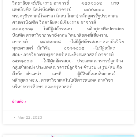
วิทยาลัยสงฆ์เชียงราย ㅤㅤㅤㅤㅤอาจารย์ ๑๔๙๑๐๐๒ นาย
เสพบัณฑิต โหน่งบัณฑิต ㅤㅤㅤㅤㅤอาจารย์ ๑๔๙๑๐๐๙
พระครูธีรศาสน์ไพศาล (ไพสน โสลา) ㅤㅤหลักสูตรรัฐประศาสน
ศาสตรบัณฑิต วิทยาลัยสงฆ์เชียงราย ㅤㅤㅤㅤㅤอาจารย์
๑๔๙๑๐๐๑ -ไม่มีผู้สมัครสอบ- หลักสูตรศิลปศาสตร
บัณฑิต สาขาวิชาภาษาอังกฤษ วิทยาลัยสงฆ์เชียงราย ㅤㅤㅤㅤㅤ
อาจารย์ ๑๔๙๑๐๐๘ -ไม่มีผู้สมัครสอบ- ㅤㅤสถาบันวิจัย
พุทธศาสตร์ ㅤㅤㅤㅤㅤนักวิจัย ๐๖๑๑๐๐๕ -ไม่มีผู้สมัคร
สอบ- ㅤㅤภาควิชาเศรษฐศาสตร์ คณะสังคมศาสตร์ ㅤㅤㅤㅤㅤอาจารย์
๐๕๓๑๐๐๒ -ไม่มีผู้สมัครสอบ- ประเภทคณาจารย์ลูกจ้าง ㅤㅤ
กลุ่มตำแหน่ง ประเภทคณาจารย์ลูกจ้าง จำนวน ๗ รูป/คน คือ ㅤㅤ
สังกัด ตำแหน่ง เลขที่ ผู้มีสิทธิ์สอบสัมภาษณ์ ㅤㅤ
หลักสูตร พธ.บ. สาขาวิชาเทคโนโลยีสารสนเทศ ภาควิชา
บริหารการศึกษา คณะครุศาสตร์
อ่านต่อ »
May 22, 2023