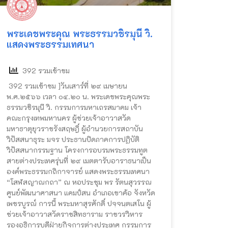
พระเดชพระคุณ พระธรรมวชิรมุนี วิ.
แสดงพระธรรมเทศนา
392 รวมเข้าชม
392 รวมเข้าชม ]วันเสาร์ที่ ๒๙ เมษายน
พ.ศ.๒๕๖๖ เวลา ๐๔.๒๐ น. พระเดชพระคุณพระ
ธรรมวชิรมุนี วิ. กรรมการมหาเถรสมาคม เจ้า
คณะกรุงเทพมหานคร ผู้ช่วยเจ้าอาวาสวัด
มหาธาตุยุวราชรังสฤษฎิ์ ผู้อำนวยการสถาบัน
วิปัสสนาธุระ มจร ประธานปิดภาคการปฏิบัติ
วิปัสสนากรรมฐาน โครงการอบรมพระธรรมทูต
สายต่างประเทศรุ่นที่ ๒๙ เมตตารับอาราธนาเป็น
องค์พระธรรมกถิกาจารย์ แสดงพระธรรมเทศนา
“โสฬสญาณกถา” ณ หอประชุม พร รัตนสุวรรณ
ศูนย์พัฒนาศาสนา แคมป์สน อำเภอเขาค้อ จังหวัด
เพชรบูรณ์ การนี้ พระมหาสุรศักดิ์ ปจฺจนฺตเสโน ผู้
ช่วยเจ้าอาวาสวัดราชสิทธาราม ราชวรวิหาร
รองอธิการบดีฝ่ายกิจการต่างประเทศ กรรมการ