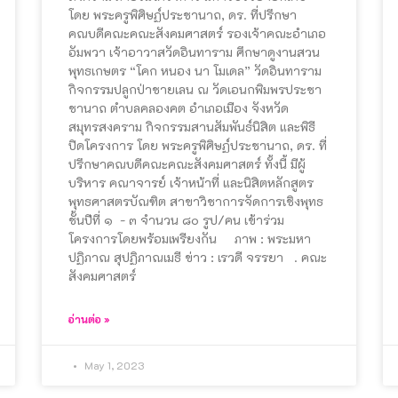
โดย​ พระครู​พิศิษฏ์ประชานาถ, ดร.​ ที่ปรึกษา​
คณบดี​คณะ​คณะสังคม​ศาสตร์​ รองเจ้าคณะ​อำเภอ​
อัมพวา​ เจ้าอาวาส​วัด​อิน​ทา​ราม​ ศึกษา​ดูงานสวน
พุทธเกษตร​ “โคก​ หนอง​ นา​ โมเดล” วัดอิน​ทา​ราม​
กิจกรรม​​ปลูกป่าชายเลน ณ วัดเอนกพิมพรประชา
ชานาถ ตำบล​คลองคต อำเภอ​เมือง จังหวัด​
สมุทรสงคราม​ กิจกรรม​สานสัมพันธ์​นิสิต​ และพิธี​
ปิด​โครงการ​ โดย​ พระครู​พิศิษฏ์ประชานาถ, ดร.​ ที่
ปรึกษา​คณบดี​คณะ​คณะสังคม​ศาสตร์ ทั้งนี้​ มี​ผู้
บริหาร​ คณาจารย์​ เจ้าหน้าที่​ และ​นิสิต​หลักสูตร​
พุทธ​ศาส​ตร​บัณฑิต​ สาขา​วิชาการ​จัดการ​เชิง​พุทธ​
ชั้นปี​ที่​ ๑ -​ ๓ จำนวน ๘๐ รูป/คน เข้าร่วม​
โครงการ​โดย​พร้อม​เพรียง​กัน​ ภาพ : พระมหา
ปฏิภาณ สุปฏิภาณเมธี ข่าว : เรวดี จรรยา . คณะ
สังคมศาสตร์
อ่านต่อ »
May 1, 2023