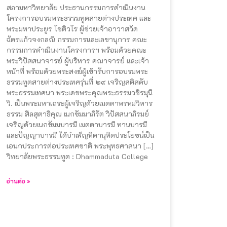
สภามหาวิทยาลัย ประธานกรรมการดำเนินงาน
โครงการอบรมพระธรรมทูตสายต่างประเทศ และ
พระมหาประยูร โชติวโร ผู้ช่วยเจ้าอาวาสวัด
ฉัตรแก้วจงกลณี กรรมการและเลขานุการ คณะ
กรรมการดำเนินงานโครงการฯ พร้อมด้วยคณะ
พระวิปัสสนาจารย์ ผู้บริหาร คณาจารย์ และเจ้า
หน้าที่ พร้อมด้วยพระสงฆ์ผู้เข้ารับการอบรมพระ
ธรรมทูตสายต่างประเทศรุ่นที่ ๒๙ เจริญสติสดับ
พระธรรมเทศนา พระเดชพระคุณพระธรรมวชิรมุนี
วิ. เป็นพระมหาเถระผู้เจริญด้วยเมตตาพรหมวิหาร
ธรรม สีลสุตาธิคุณ เนกขัมมาภิรัต วิปัสสนาภิรมย์
เจริญด้วยเนกขัมมบารมี เมตตาบารมี ทานบารมี
และปัญญาบารมี ได้บำเพ็ญหิตานุหิตประโยชน์เป็น
เอนกประการต่อประเทศชาติ พระพุทธศาสนา […]
วิทยาลัยพระธรรมทูต : Dhammaduta College
อ่านต่อ »