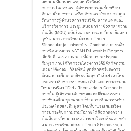
เมษายน ที่ผ่านมา พระมหาจีรวัฒน์
กนฺตวณฺโณ,รศ.ดร. ผู้อำนวยการศูนย์อาเซียน
ศึกษา เป็นประธาน พร้อมด้วย ดร.ลำพอง กลมกูล
รักษาการผู้อำนวยการส่วนวิจัย สารสนเทศและ
บริการวิชาการ ประชุมเสนอยกร่างข้อตกลงความ
ร่วมมือ (MOU) ฉบับใหม่ ระหว่างมหาวิทยาลัยมหา
จุฬาลงกรณราชวิทยาลัย และ Preah
Sihanoukraja University, Cambodia ภายหลัง
การจัดโครงการ ASEAN Fellowship Program
เมื่อวันที่ 19-22 เมษายน ที่ผ่านมา ณ ประเทศ
กัมพูชา ภายใต้กิจกรรมโครงการได้มีจัดกิจกรรม
เสวนาโต๊ะกลม “วิสัยทัศน์ ยุทธ์ศาสตร์และการ
พัฒนาการศึกษาชาติของกัมพูชา” นำเสวนาโดย
กระทรวงศึกษา เยาวชนและกีฬาและการบรรยาย
วิชาการเรื่อง “Early Theravada in Cambodia “
จากนั้น ผู้เข้าร่วมได้ประชุมแลกเปลี่ยนแนวทาง
การขับเคลื่อนยุทธศาสตร์ด้านการศึกษาระหว่าง
ประเทศไทยและกัมพูชา โดยที่ประชุมเสนอเรื่อง
การยกระดับความร่วมมือภายใต้ข้อตกลงความ
ร่วมมือทางวิชาการระหว่างมหาวิทยาลัยมหาจุฬา
ลงกรณราชวิทยาลัยและ Preah Sihanoukraja
University โดยศูนย์อาเซียนศึกษารับหน้าที่เป็นผู้