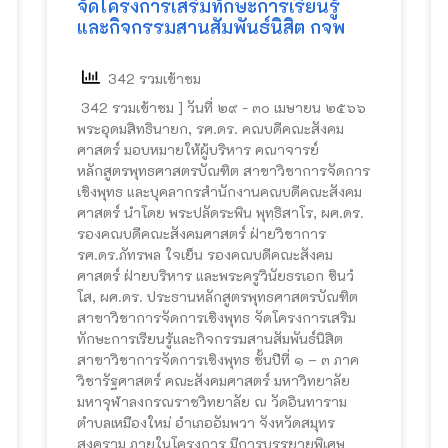
จัดโครงการเสริมทักษะการเรียนรู้
และกิจกรรมสานสัมพันธ์นิสิต กจพ
342 รวมเข้าชม
342 รวมเข้าชม ] วันที่ ๒๙​ -​ ๓๐ เมษายน​ ๒๕๖๖
พระ​อุดม​สิทธิ​นายก, รศ.ดร.​ คณบดี​คณะ​สังคม​
ศาสตร์​ มอบหมายให้​​ผู้บริหาร​ คณาจารย์​
หลักสูตร​พุทธศาสตร​บัณฑิต​ สาขา​วิชาการ​จัดการ​
เชิง​พุทธ​ และบุคลากร​สำนักงาน​คณบดี​คณะ​สังคม​
ศาสตร์​ นำ​โดย​ พระ​ปลัด​ระพิน​ พุท​ฺ​ธิ​สาโร, ผศ.ดร.​
รองคณบดี​คณะสังคม​ศาสตร์​ ฝ่าย​วิชาการ​
รศ.ดร.ภัทร​พล​ ใจเย็น​ รองคณบดี​คณะ​สังคม​
ศาสตร์​ ฝ่าย​บริหาร​ และพระครู​วินัยธร​เอก​ ชิ​นว​ํ​
โส, ผศ.ดร.​ ประธาน​หลักสูตร​พุทธศาสตร​บัณฑิต​
สาขา​วิชาการ​จัดการ​เชิง​พุทธ​ จัดโครงการ​เสริม
ทักษะ​การเรียนรู้​และกิจกรรม​สานสัมพันธ์​นิสิต​
สาขาวิชา​การ​จัดการ​เชิง​พุทธ​ ชั้นปี​ที่​ ๑​ – ๓​ ภาค
วิชา​รัฐศาสตร์​ คณะสังคม​ศาสตร์​ มหา​วิทยาลัย​
มหา​จุฬา​ลง​ก​รณ​ราช​วิทยาลัย​ ณ​ วัด​อิน​ทา​ราม​
ตำบล​เหมือง​ใหม่​ อำเภอ​อัมพวา​ จังหวัด​สมุทร​
สงคราม​ ภายใน​โครงการ​ มีการบรรยายพิเศษ​