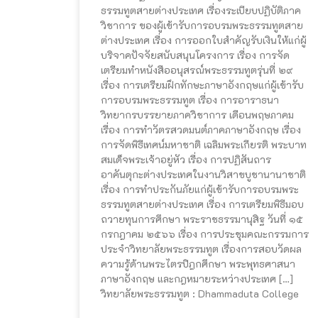
ธรรมทูตสายต่างประเทศ เรื่องระเบียบปฏิบัติภาค
วิชาการ ของผู้เข้ารับการอบรมพระธรรมทูตสาย
ต่างประเทศ เรื่อง การออกใบสำคัญรับเงินให้แก่ผู้
บริจาคปัจจัยสนับสนุนโครงการ เรื่อง การจัด
เตรียมทำหนังสืออนุสรณ์พระธรรมทูตรุ่นที่ ๒๙
เรื่อง การเตรียมฝึกทักษะภาษาอังกฤษแก่ผู้เข้ารับ
การอบรมพระธรรมทูต เรื่อง การอาราธนา
วิทยากรบรรยายภาควิชาการ เดือนพฤษภาคม
เรื่อง การทำวัตรสวดมนต์ภาคภาษาอังกฤษ เรื่อง
การจัดพิธีเทศน์มหาชาติ เฉลิมพระเกียรติ พระบาท
สมเด็จพระเจ้าอยู่หัว เรื่อง การปฏิสันถาร
อาคันตุกะต่างประเทศในงานวิสาขบูชานานาชาติ
เรื่อง การทำประกันภัยแก่ผู้เข้ารับการอบรมพระ
ธรรมทูตสายต่างประเทศ เรื่อง การเตรียมพิธีมอบ
ถวายทุนการศึกษา พระราชธรรมานุสิฐ วันที่ ๑๕
กรกฎาคม ๒๕๖๖ เรื่อง การประชุมคณะกรรมการ
ประจำวิทยาลัยพระธรรมทูต เรื่องการสอบวัดผล
ความรู้ด้านพระไตรปิฎกศึกษา พระพุทธศาสนา
ภาษาอังกฤษ และกฎหมายระหว่างประเทศ […]
วิทยาลัยพระธรรมทูต : Dhammaduta College