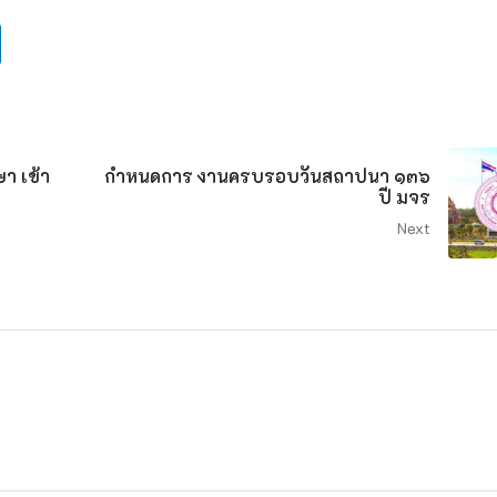
า เข้า
กำหนดการ งานครบรอบวันสถาปนา ๑๓๖
ปี มจร
Next