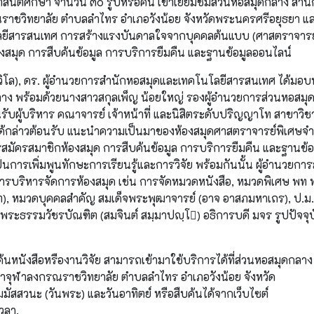
สันติศึกษา จำนวน ๓๐ รูปหรือคน เข้าเยี่ยมชมส่วนหอสมุดกลาง สำน
าชวิทยาลัย ตำบลลำไทร อำเภอวังน้อย จังหวัดพระนครศรีอยุธยา แ
คโนโลยีสารสนเทศ การสร้างแรงบันดาลใจจากบุคคลต้นแบบ (ศาสตราจารย
งสมุด การสืบค้นข้อมูล การบริการยืมคืน และฐานข้อมูลออนไลน์
ิโล), ดร. ผู้อำนวยการสำนักหอสมุดและเทคโนโลยีสารสนเทศ ได้มอ
ลาง พร้อมด้วยนางสาวสกุลเพ็ญ น้อยใหญ่ รองผู้อำนวยการส่วนหอสมุ
นรับผู้บริหาร คณาจารย์ เจ้าหน้าที่ และนิสิตระดับปริญญาโท สาขาวิชา
ด้กล่าวต้อนรับ แนะนำความเป็นมาของห้องสมุดศาสตราจารย์พิเศษจำ
สมัครสมาชิกห้องสมุด การสืบค้นข้อมูล การบริการยืมคืน และฐานข้อ
เป็นการเพิ่มพูนทักษะการเรียนรู้และการวิจัย พร้อมกันนั้น ผู้อำนวยกา
มการบริหารจัดการห้องสมุด เช่น การจัดหมวดหนังสือ, หมวดพิเศษ พท 
ตฺโต), หมวดบุคคลสำคัญ สมเด็จพระพุฒาจารย์ (อาจ อาสภมหาเถร), ป.ม
 พระธรรมวัชรบัณฑิต (สมจินต์ สมฺมาปญฺโ) อธิการบดี มจร รูปปัจจุบ
ืบค้นหนังสือหรืองานวิจัย สามารถเข้ามาใช้บริการได้ที่ส่วนหอสมุดกลา
จุฬาลงกรณราชวิทยาลัย ตำบลลำไทร อำเภอวังน้อย จังหวัด
ัสสวนะ (วันพระ) และวันอาทิตย์ หรือสืบค้นได้จากเว็บไซต์
วลา.