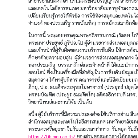
สาขาวิชาสันติศึกษา นำนิสิตระดับปริญญาโท สาขาวิชา
และเทคโนโลยีสารสนเทศ มหาวิทยาลัยมหาจุฬาลงกรณร
เปลี่ยนเรียนรู้ภายใต้หัวข้อ การใช้ห้องสมุดและเท
จำนงค์ ทองประเสริฐ ราชบัณฑิต) การสมัครสมาชิกห้อ
ในการนี้ พระเดชพระคุณพระศรีธรรมภาณี (วัลลพ โกว
พระมหาประยุทธ์ ภูริปญฺโ ผู้อำนวยการส่วนหอสมุดก
และเจ้าหน้าที่ผู้รับผิดชอบงานบริการยืมคืน ให้การต้อ
ศึกษาด้วยความอบอุ่น ผู้อำนวยการส่วนหอสมุดกลาง ไ
ทองประเสริฐ บรรณารักษ์และเจ้าหน้าที่ ได้แนะนำการ
ออนไลน์ ซึ่งเป็นเครื่องมือที่สำคัญในการสืบค้นข้อมูล 
สมุดกลาง ได้พาผู้บริหาร คณาจารย์ และนิสิตเยี่ยมช
ภิกขุ, ป.อ. สมเด็จพระพุทธโฆษาจารย์ (ประยุทธ์ ปยุ
พรหมบัณฑิต (ประยูร ธมฺมจิตฺโต) อดีตอธิการบดี มจร,
วิทยานิพนธ์และงานวิจัย เป็นต้น
อนึ่ง ผู้ใช้บริการที่มีความประสงค์จะใช้บริการอ่าน ส
สำนักหอสมุดและเทคโนโลยีสารสนเทศ มหาวิทยาลัยมหา
พระนครศรีอยุธยา ในวันและเวลาทำการ วันหยุด วันธัมม
https://lib.mcu.ac.th/
ของส่วนหอสมุดกลางได้ตลอดเ