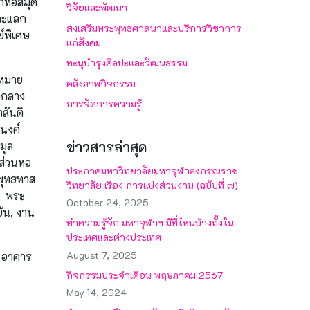
ักหอสมุด
วิจัยและพัฒนา
ละแลก
ส่งเสริมพระพุทธศาสนาและบริการวิชาการ
์พิเศษ
แก่สังคม
ทะนุบำรุงศิลปะและวัฒนธรรม
บหมาย
คลังภาพกิจกรรม
ดกลาง
การจัดการความรู้
สันติ
นงค์
ข่าวสารล่าสุด
มูล
รส่วนหอ
ประกาศมหาวิทยาลัยมหาจุฬาลงกรณราช
พุทธทาส
วิทยาลัย เรื่อง การแบ่งส่วนงาน (ฉบับที่ ๗)
. พระ
October 24, 2025
ัน, งาน
ทำความรู้จัก มหาจุฬาฯ มีที่ไหนบ้างทั้งใน
ประเทศและต่างประเทศ
August 7, 2025
ง อาคาร
กิจกรรมประจำเดือน พฤษภาคม 2567
May 14, 2024