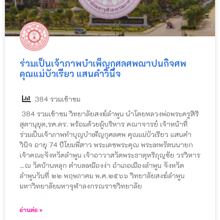
ร่วมเป็นเจ้าภาพบำเพ็ญกุศลศพฌาปนกิจศพ
คุณแม่บัวเรียว แสนคำวินิจ
384 รวมเข้าชม
384 รวมเข้าชม วิทยาลัยสงฆ์ลำพูน นำโดยหลวงพ่อพระครูสิริ
สุตานุยุต,รศ.ดร. พร้อมด้วยผู้บริหาร คณาจารย์ เจ้าหน้าที่
ร่วมเป็นเจ้าภาพทำบุญบำเพ็ญกุศลศพ คุณแม่บัวเรียว แสนคำ
วินิจ อายุ 74 ปีโยมพี่สาว พระเดชพระคุณ พระเทพรัตนนายก
เจ้าคณะจังหวัดลำพูน เจ้าอาวาสวัดพระธาตุหริภุญชัย วรวิหาร
…ณ วัดบ้านหลุก ตำบลเหมืองง่า อำเภอเมืองลำพูน จังหวัด
ลำพูนวันที่ ๒๒ พฤษภาคม พ.ศ.๒๕๖๖ วิทยาลัยสงฆ์ลำพูน
มหาวิทยาลัยมหาจุฬาลงกรณราชวิทยาลัย
อ่านต่อ »