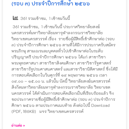
(รอบ ๓) ประจำปีการศึกษา ๒๕๖๖
361 รวมเข้าชม, 1 เข้าชมวันนี้
361 รวมเข้าชม, 1 เข้าชมวันนี้ ประกาศวิทยาลัยสงฆ์
นครสวรรค์มหาวิทยาลัยมหาจุฬาลงกรณราชวิทยาลัย
วิทยาเขตนครสวรรค์ เรื่อง รายชื่อผู้มีสิทธิ์เข้าศึกษาต่อ (รอบ
๓) ประจำปีการศึกษา ๒๕๖๖ ตามที่ได้มีการประกาศรับสมัคร
พระภิกษุ สามเณรและบุคคลทั่วไปเข้าศึกษาต่อในระดับ
ปริญญาตรี ประจำปีการศึกษา ๒๕๖๖ ได้แก่ สาขาวิชา
พระพุทธศาสนา สาขาวิชาสังคมศึกษา สาขาวิชารัฐศาสตร์
สาขาวิชารัฐประศาสนศาสตร์ และสาขาวิชานิติศาสตร์ ซึ่งได้มี
การสอบคัดเลือกในวันศุกร์ที่ ๑๙ พฤษภาคม ๒๕๖๖ เวลา
๐๙.๐๐ – ๑๕.๐๐ น. แล้วนั้น บัดนี้ วิทยาลัยสงฆ์นครสวรรค์
สังกัดมหาวิทยาลัยมหาจุฬาลงกรณราชวิทยาลัย วิทยาเขต
นครสวรรค์ ได้ดำเนินการสอบคัดเลือกเป็นที่เรียบร้อยแล้ว จึง
ขอประกาศรายชื่อผู้มีสิทธิ์เข้าศึกษาต่อ (รอบ ๓) ประจำปีการ
ศึกษา ๒๕๖๖ ตามประกาศแนบท้าย ดังต่อไปนี้ Download
(PDF, 186KB) มจร วิทยาเขตนครสวรรค์
อ่านต่อ »