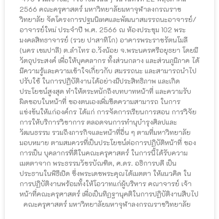
2566 คณะครุศาสตร์ มหาวิทยาลัยมหาจุฬาลงกรณราช
วิทยาลัย จัดโครงการปฐมนิเทศและพัฒนาสมรรถนะอาจารย์/
อาจารย์ใหม่ ประจําปี พ.ศ. 2566 ณ ห้องประชุม 102 พระ
มงคลสิทธาจารย์ (รวย ปาสาทิโก) อาคารพระราชรัตนโมลี
(นคร เขมปาลี) ต.ลำไทร อ.วังน้อย จ.พระนครศรีอยุธยา โดยมี
วัตถุประสงค์ เพื่อให้บุคคลากร ทั้งส่วนกลาง และส่วนภูมิภาค ได้
มีความรู้และความเข้าใจเกี่ยวกับ สมรรถนะ และสามารถนำไป
ปรับใช้ ในการปฏิบัติงานได้อย่างมีประสิทธิภาพ และเกิด
ประโยชน์สูงสุด ทำให้ตระหนักถึงบทบาทหน้าที่ และความรับ
ผิดชอบในหน้าที่ ของตนเองเพิ่มขีดความสามารถ ในการ
แข่งขันให้แก่องค์กร ได้แก่ การจัดการเรียนการสอน การวิจัย
การให้บริการวิชาการ ตลอดจนการทํานุบำรุงศิลปและ
วัฒนธรรม รวมถึงภารกิจและหน้าที่อื่น ๆ ตามที่มหาวิทยาลัย
มอบหมาย ตามสมควรที่เป็นประโยชน์ต่อการปฏิบัติหน้าที่ ของ
การเป็น บุคลากรที่ดีในคณะครุศาสตร์ ในการนี้ได้รับความ
เมตตาจาก พระธรรมวัชรบัณฑิต, ศ.ดร. อธิการบดี เป็น
ประธานในพิธีเปิด ซึ่งพระเดชพระคุณได้เมตตา ให้แนวคิด ใน
การปฏิบัติงานพร้อมทั้งให้โอวาทแก่ผู้บริหาร คณาจารย์ เจ้า
หน้าที่คณะครุศาสตร์ เพื่อเป็นทิฏฐานุคติในการปฏิบัติงานสืบไป
คณะครุศาสตร์ มหาวิทยาลัยมหาจุฬาลงกรณราชวิทยาลัย