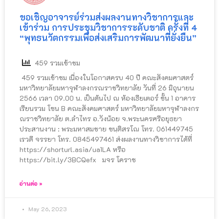
ขอเชิญอาจารย์​ร่วมส่งผลงานทางวิชาการ​และ​
เข้าร่วม การประชุมวิชาการระดับชาติ ครั้งที่ 4
“พุทธนวัตกรรมเพื่อส่งเสริมการพัฒนาที่ยั่งยืน”
459 รวมเข้าชม
459 รวมเข้าชม เนื่องในโอกาสครบ 40 ปี คณะสังคมศาสตร์
มหาวิทยาลัยมหาจุฬาลงกรณราชวิทยาลัย วันที่ 26 มิถุนายน
2566 เวลา 09.00 น. เป็นต้นไป ณ ห้องเธียเตอร์ ชั้น 1 อาคาร
เรียนรวม โซน B คณะสังคมศาสตร์ มหาวิทยาลัยมหาจุฬาลงกร
ณราชวิทยาลัย ต.ลำไทร อ.วังน้อย จ.พระนครศรีอยุธยา
ประสานงาน : พระมหาสมชาย ขนฺติสรโณ โทร. 061449745
เรวดี จรรยา โทร.​ 0845497461 ส่ง​ผลงาน​ทางวิชาการ​ได้ที่
https://shorturl.asia/ua1LA หรือ
https://bit.ly/3BCQefx มจร โคราช
อ่านต่อ »
May 26, 2023