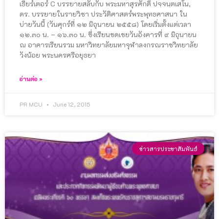
เธียร์เตอร์ C บรรยายสลับกับ พระมหาสุรศักดิ์ ปจฺจนฺตเสโน,
ดร. บรรยายในรายวิชา ประวัติศาสตร์พระพุทธศาสนา ใน
บ่ายวันนี้ (วันศุกร์ที่ ๑๒ มิถุนายน ๒๕๕๘) โดยเริ่มตั้งแต่เวลา
๑๒.๓๐ น. – ๑๖.๓๐ น. ซึ่งเรียนชดเชยวันอังคารที่ ๙ มิถุนายน
ณ อาคารเรียนรวม มหาวิทยาลัยมหาจุฬาลงกรณราชวิทยาลัย
วังน้อย พระนครศรีอยุธยา
อ่านต่อ »
PR MCU
June 12, 2015
ข่าวสารประชาสัมพันธ์