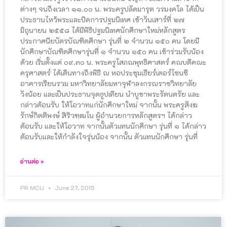
ต่างๆ จนถึงเวลา ๑๑.๐๐ น. พระครูปลัดมารุต วรมงฺคโล ได้เป็น
ประธานไหว้พระและปิดการปฐมนิเทศ เช้าวันเสาร์ที่ ๒๗
มิถุนายน ๒๕๕๘ ได้มีพิธีปฐมนิเทศนักศึกษาใหม่หลักสูตร
ประกาศนียบัตรบัณฑิตศึกษา รุ่นที่ ๒ จำนวน ๑๕๐ คน โดยมี
นักศึกษาบัณฑิตศึกษารุ่นที่ ๑ จำนวน ๑๕๐ คน เข้าร่วมรับน้อง
ด้วย เริ่มตั้งแต่ ๐๙.๓๐ น. พระครูโสภณพุทธิศาสตร์ คณบดีคณะ
ครุศาสตร์ ได้เดินทางถึงพิธี ณ หอประชุมเธียร์เตอร์โซนซี
อาคารเรียนรวม มหาวิทยาลัยมหาจุฬาลงกรณราชวิทยาลัย
วังน้อย และเป็นประธานจุดธูปเทียน นำบูชาพระรัตนตรัย และ
กล่าวต้อนรับ ให้โอวาทแก่นักศึกษาใหม่ จากนั้น พระครูสังฆ
รักษ์กิตติพงษ์ สิริวฑฺฒโน ผู้อำนวยการหลักสูตรฯ ได้กล่าว
ต้อนรับ และให้โอวาท จากนั้นตัวแทนนักศึกษา รุ่นที่ ๑ ได้กล่าว
ต้อนรับและให้กำลังใจรุ่นน้อง จากนั้น ตัวแทนนักศึกษา รุ่นที่
อ่านต่อ »
PR MCU
June 27, 2015