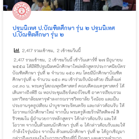
ปฐมนิเทศ ป.บัณฑิตศึกษา รุ่น ๒
ปฐมนิเทศ
ป.บัณฑิตศึกษา รุ่น ๒
2,417 รวมเข้าชม, 2 เข้าชมวันนี้
2,417 รวมเข้าชม, 2 เข้าชมวันนี้ เช้าวันเสาร์ที่ ๒๗ มิถุนายน
๒๕๕๘ ได้มีพิธีปฐมนิเทศนักศึกษาใหม่หลักสูตรประกาศนียบัตร
บัณฑิตศึกษา รุ่นที่ ๒ จำนวน ๑๕๐ คน โดยมีนักศึกษาบัณฑิต
ศึกษารุ่นที่ ๑ จำนวน ๑๕๐ คน เข้าร่วมรับน้องด้วย เริ่มตั้งแต่
๐๙.๓๐ น. พระครูโสภณพุทธิศาสตร์ คณบดีคณะครุศาสตร์ ได้
เดินทางถึงพิธี ณ หอประชุมเธียร์เตอร์โซนซี อาคารเรียนรวม
มหาวิทยาลัยมหาจุฬาลงกรณราชวิทยาลัย วังน้อย และเป็น
ประธานจุดธูปเทียน นำบูชาพระรัตนตรัย และกล่าวต้อนรับ ให้
โอวาทแก่นักศึกษาใหม่ จากนั้น พระครูสังฆรักษ์กิตติพงษ์ สิ
ริวฑฺฒโน ผู้อำนวยการหลักสูตรฯ ได้กล่าวต้อนรับ และให้
โอวาท จากนั้นตัวแทนนักศึกษา รุ่นที่ ๑ ได้กล่าวต้อนรับและให้
กำลังใจรุ่นน้อง จากนั้น ตัวแทนนักศึกษา รุ่นที่ ๒ ได้ถูกเชิญมา
กล่าวถึงแรงจูงใจในการมาเรียนที่นี่ ปัญหา และความลำบาก