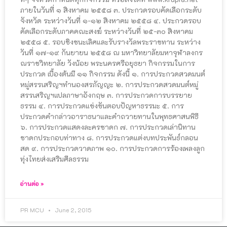
ภายในวันที่ ๑ สิงหาคม ๒๕๕๘ ๓. ประกวดรอบคัดเลือกระดับ
จังหวัด ระหว่างวันที่ ๑-๑๒ สิงหาคม ๒๕๕๘ ๔. ประกวดรอบ
คัดเลือกระดับภาคคณะสงฆ์ ระหว่างวันที่ ๒๕-๓๐ สิงหาคม
๒๕๕๘ ๕. รอบชิงชนะเลิศและรับรางวัลพระราชทาน ระหว่าง
วันที่ ๑๗-๑๙ กันยายน ๒๕๕๘ ณ มหาวิทยาลัยมหาจุฬาลงกร
ณราชวิทยาลัย วังน้อย พระนครศรีอยุธยา กิจกรรมในการ
ประกวด เบื้องต้นมี ๑๑ กิจกรรม ดังนี้ ๑. การประกวดสวดมนต์
หมู่สรรเสริญฯทำนองสรภัญญะ ๒. การประกวดสวดมนต์หมู่
สรรเสริญฯแปลภาษาอังกฤษ ๓. การประกวดการบรรยาย
ธรรม ๔. การประกวดแข่งขันตอบปัญหาธรรมะ ๕. การ
ประกวดคำกล่าวอาราธนาและคำถวายทานในพุทธศาสนพิธี
๖. การประกวดแสดงละครชาดก ๗. การประกวดเล่านิทาน
ชาดกประกอบท่าทาง ๘. การประกวดแต่งบทประพันธ์กลอน
สด ๙. การประกวดวาดภาพ ๑๐. การประกวดการร้องเพลงลูก
ทุ่งไทยส่งเสริมศีลธรรม
อ่านต่อ »
PR MCU
June 2, 2015