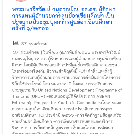
พระมหาจีรวัฒน์ กนฺตวณฺโณ, รศ.ดร. ผู้รักษา
การแทนผู้อำนวยการศูนย์อาเซียนศึกษา เป็น
ประธานประชุมบุคลากรศูนย์อาเซียนศึกษา
ครั้งที่ ๑/๒๕๖๖
371 รวมเข้าชม
371 รวมเข้าชม ] วันที่ ๒๐ กุมภาพันธ์ ๒๕๖๖ พระมหาจีรวัฒน์
กนฺตวณฺโณ, รศ.ดร. ผู้รักษาการแทนผู้อำนวยการศูนย์อาเซียน
ศึกษา โดยมีผู้บริหารและเจ้าหน้าที่ศูนย์อาเซียนศึกษาประชุม
โดยพร้อมเพรียงกัน มีวาระสำคัญดังนี้ -แจ้งคำสั่งแต่งตั้งผู้
รักษาการแทนผู้อำนวยการ -รายงานการดำเนินการโครงการ
วิจัยใช้ประโยชน์ โคก หนอง นา R โมเดล -การเตรียมการ
ประชุมร่วมกับ United Nations Development Programme of
Thailand (UNDP) -ขอเสนออนุมัติจัดโครงการ ASEAN
Fellowship Program for Youths in Cambodia -นโยบายและ
ภาระงานศูนย์อาเซียนศึกษา -การส่งประเมินวารสารพุทธ
อาเซียนศึกษา TCI ประจำปี ๒๕๖๖ -การจัดทำฐานข้อมูลเครือ
ข่ายด้านอาเซียนศึกษา -การพัฒนาสารสนเทศและบริการ
วิชาการ -การจัดทำหลักสูตรระยะสั้นและโครงการพัฒนา
ทักษะและการเรียนรู้ตลอดชีวิต (Life Long Learning