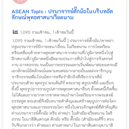
ASEAN Topic : ปรมาจารย์ตั๊กม้อในบริบทอัต
ลักษณ์พุทธศาสนาเวียดนาม
1,095 รวมเข้าชม, 1 เข้าชมวันนี้
1,095 รวมเข้าชม, 1 เข้าชมวันนี้ ] ปรมาจารย์ตั๊กม้อ/ตาหม่า
ปฐมปรมาจารย์นิกายเซน/เถี่ยน ในเวียดนาม การไหลเวียน
หรือเคลื่อนย้ายทางพุทธศาสนาจากสถานที่/ภูมิภาคหนึ่งไปสู่
อีกสถานที่/ภูมิภาคหนึ่งมีหลายประการที่นำไปสู่การรังสรรค์
งาน อารยธรรม จนเป็นอารยธรรมเฉพาะถิ่นพัฒนาต่อยอดจนมี
เอกลักษณ์อัตลักษณ์เฉพาะตนต่อมากลายเป็นแหล่งจาริกบุญ
จาริกธรรมเพื่อไปนมัสการหรือรำลึกถึงที่เรียกว่าเจดีย์
ประกอบด้วย พุทธรูป พระคัมภีร์ พระธาตุ-สถูปเจดีย์ และอื่นๆ
ทั้งนี้ พุทธรูปอาจรวมรูปเคารพพุทธศาสนาอื่นๆ ทั้งหมดนี้เกิดขึ้น
ไม่ได้และยากมากหากขาดพาหะนำพาไหลเวียนจากพระสงฆ์
ธรรมทูต พระสงฆ์จึงมีบทบาทสำคัญและสร้างคุณูปการต่อโลก
พุทธศาสนาและอารยธรรมโลก หนึ่งในพระภิกษุสงฆ์ที่สำคัญคือ
ท่านปรมาจารย์ตั๊กม้อ หรือ ต่าหม่า ในสำเนียงเวียดนาม โพธิ
ธรรม ในบาลีสันสกฤต ตักม้อ หรือ ตั๊กม้อ (สำเนียงแต้จิ๋ว ตรง
กับจีนกลางว่า ต๋าหมอ) ท่านต่าหม่า/ในภาษาสันสกฤต/บาลี