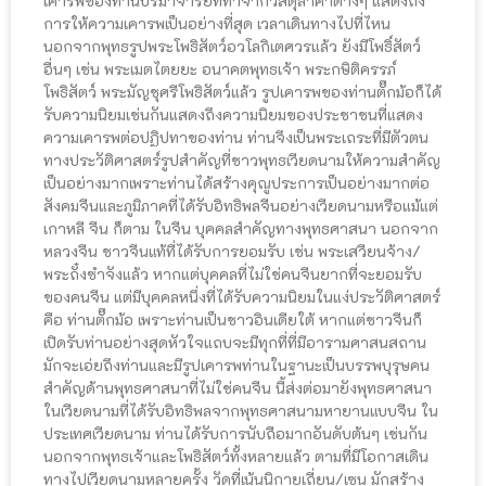
เคารพของท่านปรมาจารย์ที่ทำจากวัสดุล่ำค่าต่างๆ แสดงถึง
การให้ความเคารพเป็นอย่างที่สุด เวลาเดินทางไปที่ไหน
นอกจากพุทธรูปพระโพธิสัตว์อวโลกิเตศวรแล้ว ยังมีโพธิ์สัตว์
อื่นๆ เช่น พระเมตไตยยะ อนาคตพุทธเจ้า พระกษิติครรภ์
โพธิสัตว์ พระมัญชุศรีโพธิสัตว์แล้ว รูปเคารพของท่านตั๊กม้อก็ได้
รับความนิยมเช่นกันแสดงถึงความนิยมของประชาชนที่แสดง
ความเคารพต่อปฏิปทาของท่าน ท่านจึงเป็นพระเถระที่มีตัวตน
ทางประวัติศาสตร์รูปสำคัญที่ชาวพุทธเวียดนามให้ความสำคัญ
เป็นอย่างมากเพราะท่านได้สร้างคุณูประการเป็นอย่างมากต่อ
สังคมจีนและภูมิภาคที่ได้รับอิทธิพลจีนอย่างเวียดนามหรือแม้แต่
เกาหลี จีน ก็ตาม ในจีน บุคคลสำคัญทางพุทธศาสนา นอกจาก
หลวงจีน ชาวจีนแท้ที่ได้รับการยอมรับ เช่น พระเสวียนจ้าง/
พระถั๋งซำจังแล้ว หากแต่บุคคลที่ไม่ใช่คนจีนยากที่จะยอมรับ
ของคนจีน แต่มีบุคคลหนึ่งที่ได้รับความนิยมในแง่ประวัติศาสตร์
คือ ท่านตั๊กม้อ เพราะท่านเป็นชาวอินเดียใต้ หากแต่ชาวจีนก็
เปิดรับท่านอย่างสุดหัวใจแถบจะมีทุกที่ที่มีอารามศาสนสถาน
มักจะเอ่ยถึงท่านและมีรูปเคารพท่านในฐานะเป็นบรรพบุรุษคน
สำคัญด้านพุทธศาสนาที่ไม่ใช่คนจีน นี้ส่งต่อมายังพุทธศาสนา
ในเวียดนามที่ได้รับอิทธิพลจากพุทธศาสนามหายานแบบจีน ใน
ประเทศเวียดนาม ท่านได้รับการนับถือมากอันดับต้นๆ เช่นกัน
นอกจากพุทธเจ้าและโพธิสัตว์ทั้งหลายแล้ว ตามที่มีโอกาสเดิน
ทางไปเวียดนามหลายครั้ง วัดที่เน้นนิกายเถี่ยน/เซน มักสร้าง