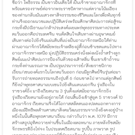
ชื่อว่า โพธิธรรม เป็นชาวอินเดียใต้ เป็นเจ้าชายอาณาจักรที่
พร้อมครองราษย์ต่อจากพระราชบิดาหากแต่ความโน้มเอียง
ของท่านกลับเน้นแสวงหาสัจธรรมของชีวิตและโลกเพื่อพ้นทุกข์
ท่านจึงออกผนวชและปฏิบัติเคร่งพร้อมศึกษาศิลปะการต่อสู้จน
กระทั่งมีปณิธานแก่กล้าประสงค์เผยแพร่พุทธธรรมทางประทศ
ตะวันออกคือประเทศจีน จนตัดสินใจเดินทางผ่านอุษาคเนย์
เดินทางต่อไปยังจีนแผ่นดินที่แบ่งเป็นอาณาจักรเหนือใต้ท่าน
ผ่านอาณาจักรใต้สมัยพระเจ้าเหลียงอู่ตี้ก่อนข้าเขตแดนไปทาง
อาณาจักรทางเหนือ มุ่งปฏิบัติธรรมเคร่งนั่งเพ่งผนังถ้ำสร้างลูก
ศิษย์แนะนำศิลปะการป้องกันตัวของเส้าหลิ่น ขึ้นเขาเข้าถ้ำจน
กระทั่งท่านมรณภาพ เป็นปฐมปรมาจารย์/สังฆราชนิกาย
เถี่ยน/เซนองค์แรกในโลกตะวันออก ก่อนมีลูกศิษย์จีนรุ่นต่อมา
รับการถ่ายทอดธรรมจนถึงรุ่นที่ 6 ก่อนขาดไป หากแต่ลูกศิษย์
ก็ยังนำพุทธศาสนาแบบเซนไปยังดินแดนนอกจีน รุ่งเรืองใน
ราชวงศ์ถั่ง มาถึงเวียดนาม 3 รุ่นตั้งแต่สมัยอาณาจักรถัง
รุ่งเรืองเวียดนามยังอยู่ภายใต้ ก่อนสิ้นถังเข้าสู่ยุค 5 ราชวงศ์ 10
อาณาจักร เวียดนามจึงได้โอกาสสลัดตนเองปลดแอกทางการ
เมืองแม้อิทธิพลด้านศาสนาสังคมวัฒนธรรมจากถังยังคงอยู่บ้าง
หนึ่งในนั้นคือพุทธศาสนาเถี่ยน กล่าวกันว่า พ.ศ. 1079 มีการ
สร้างสถูปอุทิศถวายท่านขึ้นในเมืองเหอหนาน ภายหลังรัชสมัย
จักรพรรดิถังไท่จง ในประเทศเวียดนาม รูปปั้น ภาพวาด รูป