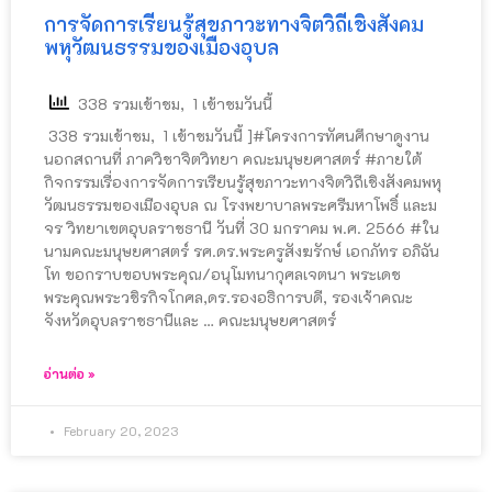
การจัดการเรียนรู้สุขภาวะทางจิตวิถีเชิงสังคม
พหุวัฒนธรรมของเมืองอุบล
338 รวมเข้าชม, 1 เข้าชมวันนี้
338 รวมเข้าชม, 1 เข้าชมวันนี้ ]#โครงการทัศนศึกษาดูงาน
นอกสถานที่ ภาควิชาจิตวิทยา คณะมนุษยศาสตร์ #ภายใต้
กิจกรรมเรื่องการจัดการเรียนรู้สุขภาวะทางจิตวิถีเชิงสังคมพหุ
วัฒนธรรมของเมืองอุบล ณ โรงพยาบาลพระศรีมหาโพธิ์ และม
จร วิทยาเขตอุบลราชธานี วันที่ 30 มกราคม พ.ศ. 2566 #ใน
นามคณะมนุษยศาสตร์ รศ.ดร.พระครูสังฆรักษ์ เอกภัทร อภิฉัน
โท ขอกราบขอบพระคุณ/อนุโมทนากุศลเจตนา พระเดช
พระคุณพระวชิรกิจโกศล,ดร.รองอธิการบดี, รองเจ้าคณะ
จังหวัดอุบลราชธานีและ … คณะมนุษยศาสตร์
อ่านต่อ »
February 20, 2023