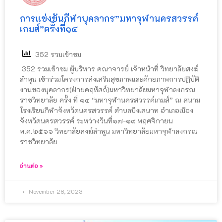
การแข่งขันกีฬาบุคลากร”มหาจุฬานครสวรรค์
เกมส์”ครั้งที่๑๔
352 รวมเข้าชม
352 รวมเข้าชม ผู้บริหาร คณาจารย์ เจ้าหน้าที่ วิทยาลัยสงฆ์
ลำพูน เข้าร่วมโครงการส่งเสริมสุขภาพและศักยภาพการปฏิบัติ
งานของบุคลากร(ฝ่ายคฤหัสถ์)มหาวิทยาลัยมหาจุฬาลงกรณ
ราชวิทยาลัย ครั้ง ที่ ๑๔ “มหาจุฬานครสวรรค์เกมส์” ณ สนาม
โรงเรียนกีฬาจังหวัดนครสวรรค์ ตำบลบึงเสนาท อำเภอเมือง
จังหวัดนครสวรรค์ ระหว่างวันที่๑๗-๑๙ พฤศจิกายน
พ.ศ.๒๕๖๖ วิทยาลัยสงฆ์ลำพูน มหาวิทยาลัยมหาจุฬาลงกรณ
ราชวิทยาลัย
อ่านต่อ »
November 28, 2023