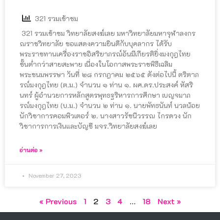
321 รวมเข้าชม
321 รวมเข้าชม วิทยาลัยสงฆ์เลย มหาวิทยาลัยมหาจุฬาลงกร
ณราชวิทยาลัย ขอแสดงความยินดีกับบุคลากร ได้รับ
พระราชทานเครื่องราชอิสริยาภรณ์อันมีเกียรติยิ่งมงกุฎไทย
ชั้นต่ำกว่าสายสะพาย เนื่องในโอกาสพระราชพิธีเฉลิม
พระชนมพรรษา วันที่ ๒๘ กรกฎาคม ๒๕๖๕ ดังต่อไปนี้ ตริตาภ
รณ์มงกุฎไทย (ต.ม.) จำนวน ๑ ท่าน ๑. ผศ.ดร.ประสงค์ หัสริ
นทร์ ผู้อำนวยการหลักสูตรพุทธฐริหารการศึกษา เบญจมาภ
รณ์มงกุฎไทย (บ.ม.) จำนวน ๒ ท่าน ๑. นายพัทธนันท์ นวลน้อย
นักวิชาการคอมพิวเตอร์ ๒. นางสาวรัชนีวรรณ ไกรดวง นัก
วิชาการการเงินและบัญชี มจร.วิทยาลัยสงฆ์เลย
อ่านต่อ »
November 27, 2023
« Previous
1
2
3
4
…
18
Next »