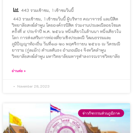
443 รวมเข้าชม, 1 เข้าชมวันนี้
443 รวมเข้าชม, 1 เข้าชมวันนี้ ผู้บริหาร คณาจารย์ และนิสิต
วิทยาลัยสงฆ์ลำพูน โดยองค์กรนิสิต ร่วมงานประเพณีลอยโขมด
ครั้งที่ ๙ ประจำปี พ.ศ. ๒๕๖๖ หนึ่งเดียวในล้านนา หนึ่งเดียวใน
โลก การส่งเสริมการท่องเที่ยวเชิงประเพณี วัฒนธรรมและ
ภูมิปัญญาท้องถิ่น วันที่๑๘-๒๐ พฤศจิกายน ๒๕๖๖ ณ วัดรมณี
ยาราม (กู่ละมัก) ตำบลต้นธง อำเภอเมือง จังหวัดลำพูน
วิทยาลัยสงฆ์ลำพูน มหาวิทยาลัยมหาจุฬาลงกรณราชวิทยาลัย
อ่านต่อ »
November 28, 2023
ข่าวกิจกรรมส่วนภูมิภาค