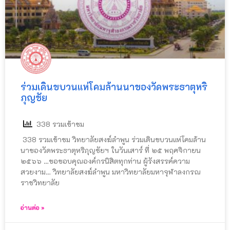
ร่วมเดินขบวนแห่โคมล้านนาของวัดพระธาตุหริ
ภุญชัย
338 รวมเข้าชม
338 รวมเข้าชม วิทยาลัยสงฆ์ลำพูน ร่วมเดินขบวนแห่โคมล้าน
นาของวัดพระธาตุหริภุญชัยฯ ในวันเสาร์ ที่ ๒๕ พฤศจิกายน
๒๕๖๖ …ขอขอบคุณองค์กรนิสิตทุกท่าน ผู้รังสรรค์ความ
สวยงาม… วิทยาลัยสงฆ์ลำพูน มหาวิทยาลัยมหาจุฬาลงกรณ
ราชวิทยาลัย
อ่านต่อ »